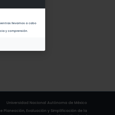
brimientos de timol (2022)
ientras llevamos a cabo
ncia y comprensión.
Universidad Nacional Autónoma de México
 Planeación, Evaluación y Simplificación de la