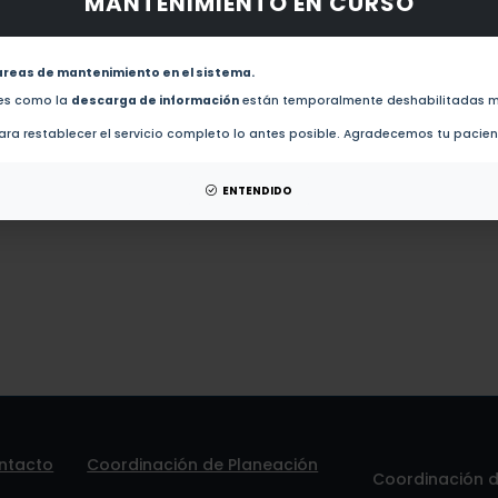
MANTENIMIENTO EN CURSO
obras de este autor.
evistas de este autor.
areas de mantenimiento en el sistema.
Efecto del tipo de polisacárido sobre las cinéticas de liberación y propiedades de nano-recu
des como la
descarga de información
están temporalmente deshabilitadas m
ra restablecer el servicio completo lo antes posible. Agradecemos tu pacie
patentes de este autor.
ENTENDIDO
ntacto
Coordinación de Planeación
Coordinación de