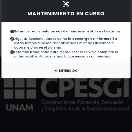
Documentos en revistas:
No hay revistas de este autor.
MANTENIMIENTO EN CURSO
Colaboraciones en Tesis:
1.-
Métodos participativos para diseñar servicios cultu
Estamos realizando tareas de mantenimiento en el sistema.
Mobiliario modular (2010)
2.-
Algunas funcionalidades como la
descarga de información
están temporalmente deshabilitadas mientras llevamos a
cabo mejoras en el sistema.
Estamos trabajando para restablecer el servicio completo lo
Patentes:
No hay patentes de este autor.
antes posible. Agradecemos tu paciencia y comprensión.
ENTENDIDO