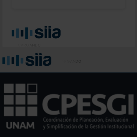
C
A
R
G
A
N
D
O
C
A
R
G
A
N
D
O