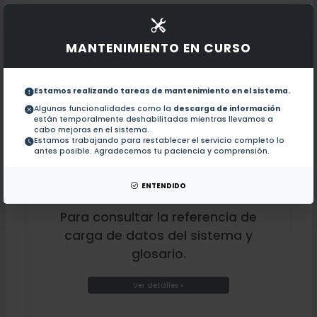
MANTENIMIENTO EN CURSO
Estamos realizando tareas de mantenimiento en el sistema.
Algunas funcionalidades como la
descarga de información
están temporalmente deshabilitadas mientras llevamos a
cabo mejoras en el sistema.
Estamos trabajando para restablecer el servicio completo lo
antes posible. Agradecemos tu paciencia y comprensión.
Numeralia SIIA
ENTENDIDO
Para consultar la referencia de
carga de datos del sistema y
glosario.
Ver detalles »