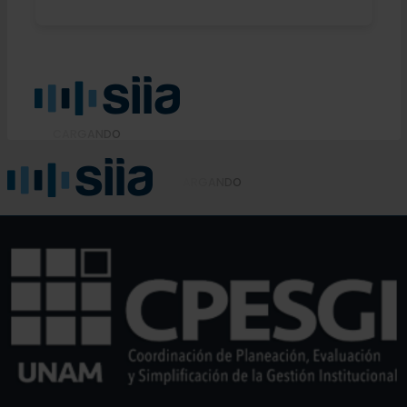
C
A
R
G
A
N
D
O
C
A
R
G
A
N
D
O