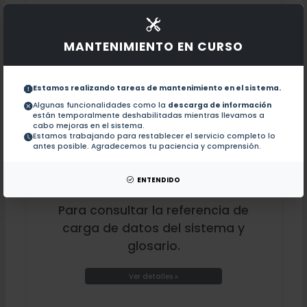
MANTENIMIENTO EN CURSO
Estamos realizando tareas de mantenimiento en el sistema.
Algunas funcionalidades como la
descarga de información
están temporalmente deshabilitadas mientras llevamos a
cabo mejoras en el sistema.
Estamos trabajando para restablecer el servicio completo lo
antes posible. Agradecemos tu paciencia y comprensión.
Numeralia SIIA
ENTENDIDO
Para consultar la referencia de
carga de datos del sistema y
glosario.
Ver detalles »