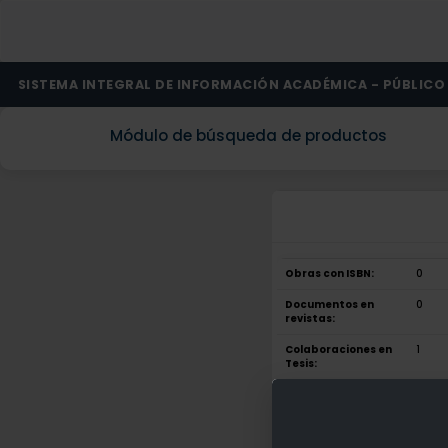
SISTEMA INTEGRAL DE INFORMACIÓN ACADÉMICA - PÚBLICO
Módulo de búsqueda de productos
Obras con ISBN:
0
Documentos en
0
revistas:
Colaboraciones en
1
Tesis:
Patentes:
0