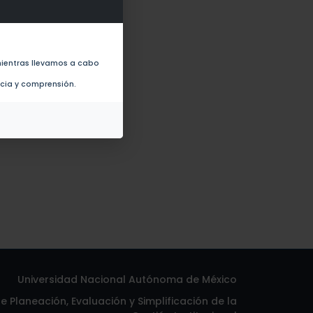
r computadora (1997)
ientras llevamos a cabo
ncia y comprensión.
Universidad Nacional Autónoma de México
 Planeación, Evaluación y Simplificación de la