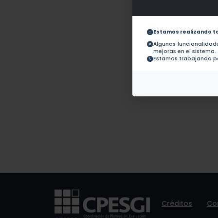
Obras con ISBN:
No hay
Documentos en
No hay 
revistas:
Estamos realizando t
Colaboraciones en
Tesis:
1.-
Algunas funcionalida
mejoras en el sistema.
Estamos trabajando pa
Patentes:
No hay
Créditos
Co