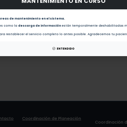
MANTENIMIENTO EN CURSO
 obras de este autor.
revistas de este autor.
areas de mantenimiento en el sistema.
Calculo de evaporacion flash para la desalcoholizacion de vinos asistidos po
des como la
descarga de información
están temporalmente deshabilitadas m
ra restablecer el servicio completo lo antes posible. Agradecemos tu pacie
 patentes de este autor.
ENTENDIDO
ntacto
Coordinación de Planeación
Coordinación de