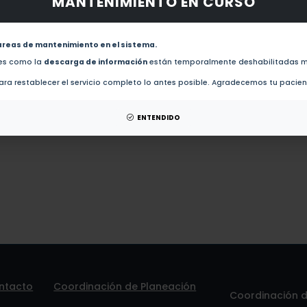
MANTENIMIENTO EN CURSO
obras de este autor.
evistas de este autor.
areas de mantenimiento en el sistema.
Conjunto de muebles portables para Dj (2011)
des como la
descarga de información
están temporalmente deshabilitadas m
ra restablecer el servicio completo lo antes posible. Agradecemos tu pacie
patentes de este autor.
ENTENDIDO
ntacto
Coordinación de Planeación
Coordinación de