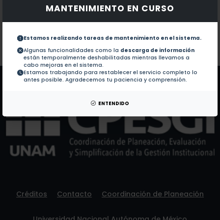
MANTENIMIENTO EN CURSO
Documentos en revistas:
No hay revistas de este autor.
Colaboraciones en Tesis:
1.-
Causas por las que el medico de primer nivel de at
Estamos realizando tareas de mantenimiento en el sistema.
Algunas funcionalidades como la
descarga de información
están temporalmente deshabilitadas mientras llevamos a
Patentes:
No hay patentes de este autor.
cabo mejoras en el sistema.
Estamos trabajando para restablecer el servicio completo lo
antes posible. Agradecemos tu paciencia y comprensión.
ENTENDIDO
Créditos
Contacto
Coordinación de Planeación
Universidad Nacional Autónoma de México