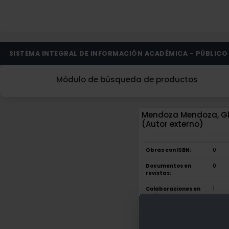
SISTEMA INTEGRAL DE INFORMACIÓN ACADÉMICA - PÚBLICO
Módulo de búsqueda de productos
Mendoza Mendoza, Glo
(Autor externo)
Obras con ISBN:
0
Documentos en
0
revistas:
Colaboraciones en
1
Tesis:
Patentes:
0