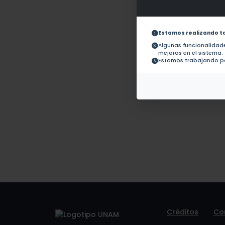
Obras con ISBN:
No hay
Documentos en
No hay 
revistas:
Estamos realizando t
Colaboraciones en
Algunas funcionalida
Tesis:
1.-
mejoras en el sistema.
Estamos trabajando pa
Patentes:
No hay
Créditos
Co