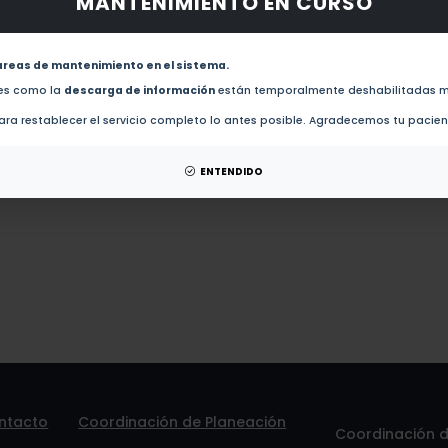
MANTENIMIENTO EN CURSO
 obras de este autor.
revistas de este autor.
areas de mantenimiento en el sistema.
des como la
descarga de información
están temporalmente deshabilitadas m
Alteraciones de la dinamica familiar y los transtornos psicologicos en el niño e
ra restablecer el servicio completo lo antes posible. Agradecemos tu pacie
 patentes de este autor.
ENTENDIDO
ntacto
Coordinación de Planeación
Coordinación de