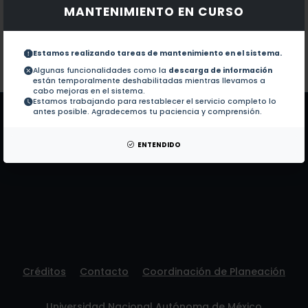
MANTENIMIENTO EN CURSO
Documentos en revistas:
No hay revistas de este autor.
Colaboraciones en Tesis:
1.-
Evaluación citotóxica de pirido[2,3-d]piri
Estamos realizando tareas de mantenimiento en el sistema.
Algunas funcionalidades como la
descarga de información
están temporalmente deshabilitadas mientras llevamos a
Patentes:
No hay patentes de este autor.
cabo mejoras en el sistema.
Estamos trabajando para restablecer el servicio completo lo
antes posible. Agradecemos tu paciencia y comprensión.
ENTENDIDO
Créditos
Contacto
Coordinación de Planeación
Universidad Nacional Autónoma de México