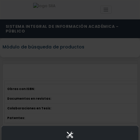
SISTEMA INTEGRAL DE INFORMACIÓN ACADÉMICA -
PÚBLICO
Módulo de búsqueda de productos
Obras con ISBN:
Documentos en revistas:
Colaboraciones en Tesis:
Patentes:
Obras con ISBN:
No hay obras de este autor.