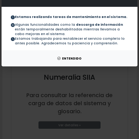
Estamos realizando tareas de mantenimiento en el sistema.
Algunas funcionalidades como la
descarga de información
están temporalmente deshabilitadas mientras llevamos a
cabo mejoras en el sistema.
Estamos trabajando para restablecer el servicio completo lo
antes posible. Agradecemos tu paciencia y comprensión.
ENTENDIDO
Numeralia SIIA
Para consultar la referencia de
carga de datos del sistema y
glosario.
Ver detalles »