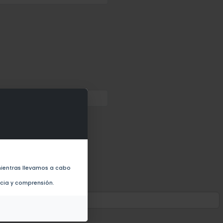
ientras llevamos a cabo
ncia y comprensión.
Nombre