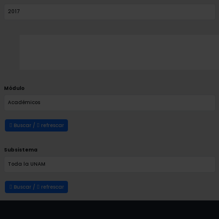
Módulo
Buscar /
refrescar
Subsistema
Buscar /
refrescar