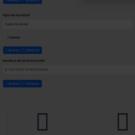
Buscar /
refrescar
Tipo de entidad
Límite
Buscar /
refrescar
Nombre de la institución
Buscar /
refrescar