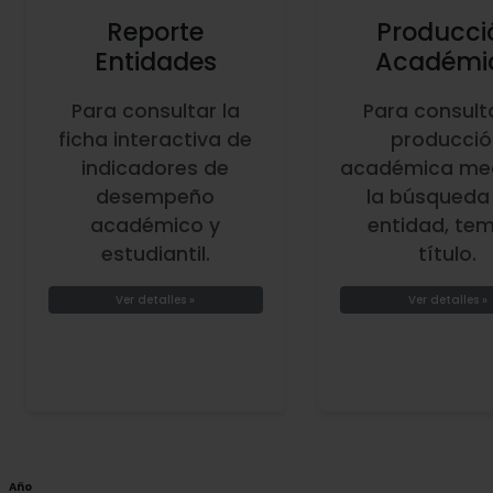
Reporte
Producci
Entidades
Académi
Para consultar la
Para consulta
ficha interactiva de
producció
indicadores de
académica me
desempeño
la búsqueda
académico y
entidad, te
estudiantil.
título.
Ver detalles »
Ver detalles »
Año