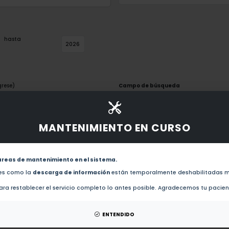
hasta
grese)
Campo de búsqueda
MANTENIMIENTO EN CURSO
hasta
areas de mantenimiento en el sistema.
des como la
descarga de información
están temporalmente deshabilitadas m
ra restablecer el servicio completo lo antes posible. Agradecemos tu pacie
Apellido materno
ENTENDIDO