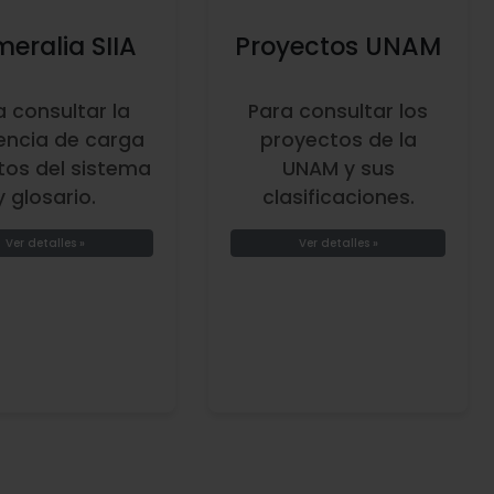
eralia SIIA
Proyectos UNAM
a consultar la
Para consultar los
encia de carga
proyectos de la
tos del sistema
UNAM y sus
y glosario.
clasificaciones.
Ver detalles »
Ver detalles »