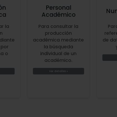
ón
Personal
Num
ca
Académico
r la
Para consultar la
Par
n
producción
refer
diante
académica mediante
de da
 por
la búsqueda
ma o
individual de un
académico.
Ver detalles »