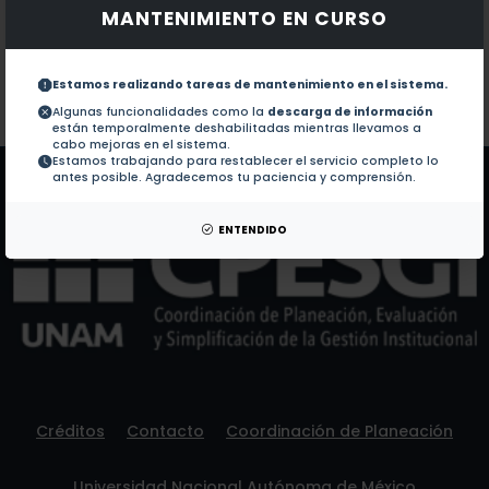
MANTENIMIENTO EN CURSO
Documentos en revistas:
No hay revistas de este autor.
Colaboraciones en Tesis:
1.-
Evaluación genotóxica del tripanocida ghpmf en sma
Estamos realizando tareas de mantenimiento en el sistema.
Algunas funcionalidades como la
descarga de información
están temporalmente deshabilitadas mientras llevamos a
Patentes:
No hay patentes de este autor.
cabo mejoras en el sistema.
Estamos trabajando para restablecer el servicio completo lo
antes posible. Agradecemos tu paciencia y comprensión.
ENTENDIDO
Créditos
Contacto
Coordinación de Planeación
Universidad Nacional Autónoma de México