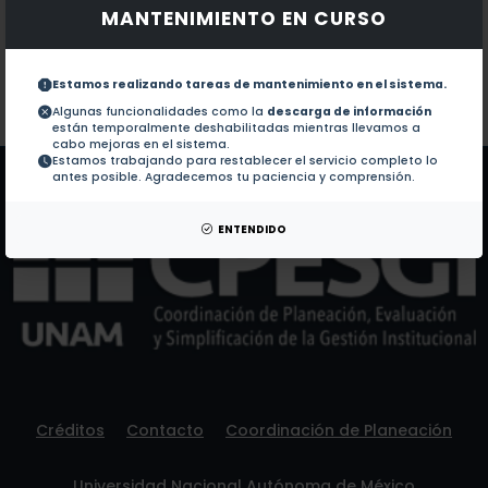
MANTENIMIENTO EN CURSO
Documentos en revistas:
No hay revistas de este autor.
Colaboraciones en Tesis:
1.-
Implementación y adopción de una ecotecnología par
Estamos realizando tareas de mantenimiento en el sistema.
Algunas funcionalidades como la
descarga de información
están temporalmente deshabilitadas mientras llevamos a
Patentes:
No hay patentes de este autor.
cabo mejoras en el sistema.
Estamos trabajando para restablecer el servicio completo lo
antes posible. Agradecemos tu paciencia y comprensión.
ENTENDIDO
Créditos
Contacto
Coordinación de Planeación
Universidad Nacional Autónoma de México