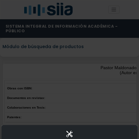
SISTEMA INTEGRAL DE INFORMACIÓN ACADÉMICA -
PÚBLICO
Módulo de búsqueda de productos
Pastor Maldonado, 
(Autor ex
Obras con ISBN:
Documentos en revistas:
Colaboraciones en Tesis:
Patentes:
Obras con ISBN:
No hay obras de este autor.