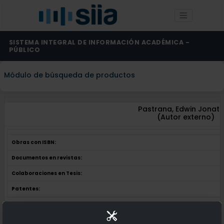
SISTEMA INTEGRAL DE INFORMACIÓN ACADÉMICA -
PÚBLICO
Módulo de búsqueda de productos
Pastrana, Edwin Jonat
(Autor externo)
Obras con ISBN:
Documentos en revistas:
Colaboraciones en Tesis:
Patentes:
Obras con ISBN:
No hay obras de este autor.