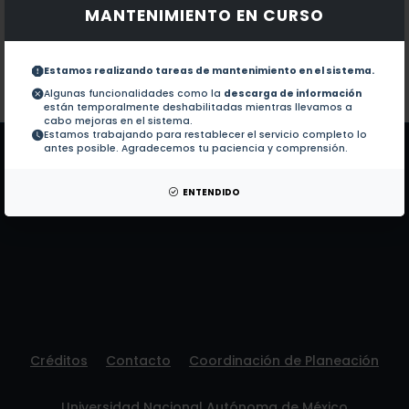
MANTENIMIENTO EN CURSO
Documentos en revistas:
No hay revistas de este autor.
Colaboraciones en Tesis:
1.-
Evaluación de la ecuación de cantidad d
Estamos realizando tareas de mantenimiento en el sistema.
Algunas funcionalidades como la
descarga de información
están temporalmente deshabilitadas mientras llevamos a
Patentes:
No hay patentes de este autor.
cabo mejoras en el sistema.
Estamos trabajando para restablecer el servicio completo lo
antes posible. Agradecemos tu paciencia y comprensión.
ENTENDIDO
Créditos
Contacto
Coordinación de Planeación
Universidad Nacional Autónoma de México