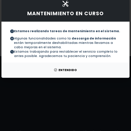
Documentos en revistas:
No hay revistas de este autor.
Colaboraciones en Tesis:
MANTENIMIENTO EN CURSO
1.-
La ira y la vergüenza : un análisis de la
Estamos realizando tareas de mantenimiento en el sistema.
Racionalidad y emociones : una evaluaci
2.-
Algunas funcionalidades como la
descarga de información
están temporalmente deshabilitadas mientras llevamos a
cabo mejoras en el sistema.
Estamos trabajando para restablecer el servicio completo lo
Patentes:
No hay patentes de este autor.
antes posible. Agradecemos tu paciencia y comprensión.
ENTENDIDO