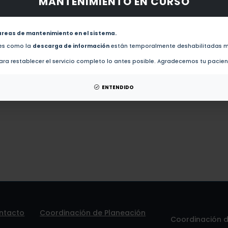
MANTENIMIENTO EN CURSO
obras de este autor.
evistas de este autor.
areas de mantenimiento en el sistema.
El agave tequilero : entre el boom y la crisis, 1990-2000 (2007)
des como la
descarga de información
están temporalmente deshabilitadas m
ra restablecer el servicio completo lo antes posible. Agradecemos tu pacie
patentes de este autor.
ENTENDIDO
ntacto
Coordinación de Planeación
Coordinación de