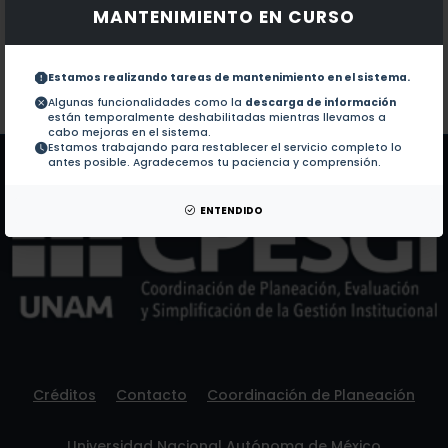
MANTENIMIENTO EN CURSO
Documentos en revistas:
No hay revistas de este autor.
Colaboraciones en Tesis:
1.-
Tratamiento de cimentacion en presas (1995)
Estamos realizando tareas de mantenimiento en el sistema.
Algunas funcionalidades como la
descarga de información
están temporalmente deshabilitadas mientras llevamos a
Patentes:
No hay patentes de este autor.
cabo mejoras en el sistema.
Estamos trabajando para restablecer el servicio completo lo
antes posible. Agradecemos tu paciencia y comprensión.
ENTENDIDO
Créditos
Contacto
Coordinación de Planeación
Universidad Nacional Autónoma de México