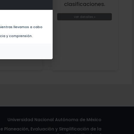
a y glosario.
clasificaciones.
er detalles »
Ver detalles »
ientras llevamos a cabo
ncia y comprensión.
Universidad Nacional Autónoma de México
 Planeación, Evaluación y Simplificación de la