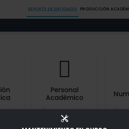
REPORTE DE ENTIDADES
PRODUCCIÓN ACADÉM
ión
Personal
Nume
ica
Académico
tar la
Para consultar la
Para 
ión
producción
refere
ca
académica
de