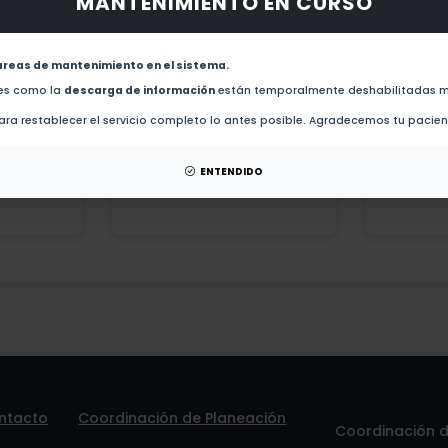
MANTENIMIENTO EN CURSO
 la
mediante la
sistem
 por
búsqueda individual
V
ema o
de un académico.
areas de mantenimiento en el sistema.
des como la
descarga de información
están temporalmente deshabilitadas m
Ver detalles »
ra restablecer el servicio completo lo antes posible. Agradecemos tu pacie
 »
ENTENDIDO
ntacto
Coordinación de Planeación
Coordinación de