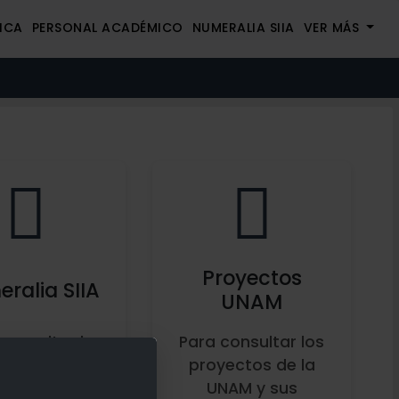
ICA
PERSONAL ACADÉMICO
NUMERALIA SIIA
VER MÁS
Proyectos
ralia SIIA
UNAM
consultar la
Para consultar los
ncia de carga
proyectos de la
 datos del
UNAM y sus