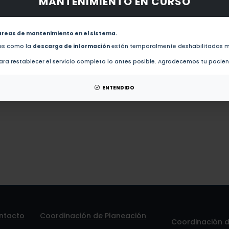
MANTENIMIENTO EN CURSO
 obras de este autor.
revistas de este autor.
areas de mantenimiento en el sistema.
Trabajo artesanal femenino : el caso de las amuzgas de Tlacoachistlahuaca,
des como la
descarga de información
están temporalmente deshabilitadas m
ra restablecer el servicio completo lo antes posible. Agradecemos tu pacie
 patentes de este autor.
ENTENDIDO
ntacto
Coordinación de Planeación
Coordinación de