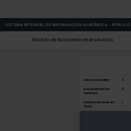
SISTEMA INTEGRAL DE INFORMACIÓN ACADÉMICA - PÚBLICO
Módulo de búsqueda de productos
Obras con ISBN:
0
Documentos en
0
revistas:
Colaboraciones en
1
Tesis:
Patentes:
0