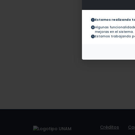
Obras con ISBN:
No hay
Documentos en
No hay 
revistas:
Estamos realizando t
Colaboraciones en
Tesis:
1.-
Algunas funcionalida
mejoras en el sistema.
Estamos trabajando pa
Patentes:
No hay
Créditos
Co