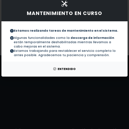
Documentos en revistas:
No hay revistas de este autor.
Colaboraciones en Tesis:
MANTENIMIENTO EN CURSO
1.-
Características clínicas e histopatológ
Estamos realizando tareas de mantenimiento en el sistema.
Crecimiento de los niños con síndrome ne
2.-
Algunas funcionalidades como la
descarga de información
están temporalmente deshabilitadas mientras llevamos a
cabo mejoras en el sistema.
Estamos trabajando para restablecer el servicio completo lo
Patentes:
No hay patentes de este autor.
antes posible. Agradecemos tu paciencia y comprensión.
ENTENDIDO