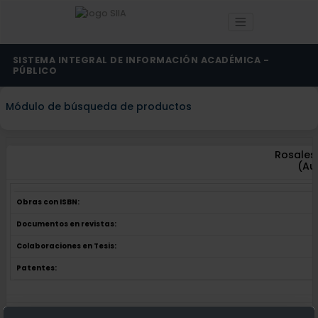
SISTEMA INTEGRAL DE INFORMACIÓN ACADÉMICA -
PÚBLICO
Módulo de búsqueda de productos
Rosales 
(Au
Obras con ISBN:
Documentos en revistas:
Colaboraciones en Tesis:
Patentes:
Obras con ISBN:
No hay obras de este autor.