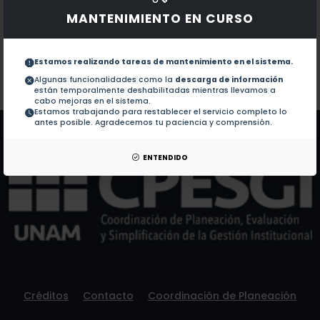
Obras con ISBN:
No hay obras de este autor.
MANTENIMIENTO EN CURSO
Documentos en revistas:
No hay revistas de este autor.
Colaboraciones en Tesis:
1.-
Frecuencia del sindrome diarreico en la poblacion in
Estamos realizando tareas de mantenimiento en el sistema.
Algunas funcionalidades como la
descarga de información
están temporalmente deshabilitadas mientras llevamos a
Patentes:
cabo mejoras en el sistema.
No hay patentes de este autor.
Estamos trabajando para restablecer el servicio completo lo
antes posible. Agradecemos tu paciencia y comprensión.
ENTENDIDO
Créditos
Contacto
Coordinación de Planeación