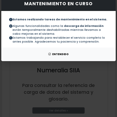
Ver detalles »
MANTENIMIENTO EN CURSO
Estamos realizando tareas de mantenimiento en el sistema.
Algunas funcionalidades como la
descarga de información
están temporalmente deshabilitadas mientras llevamos a
cabo mejoras en el sistema.
Estamos trabajando para restablecer el servicio completo lo
antes posible. Agradecemos tu paciencia y comprensión.
ENTENDIDO
Numeralia SIIA
Para consultar la referencia de
carga de datos del sistema y
glosario.
Ver detalles »