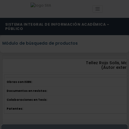
SISTEMA INTEGRAL DE INFORMACIÓN ACADÉMICA -
PÚBLICO
Módulo de búsqueda de productos
Tellez Rojo Solis, Ma
(Autor exter
Obras con ISBN:
Documentos en revistas:
Colaboraciones en Tesis:
Patentes:
Obras con ISBN:
No hay obras de este autor.