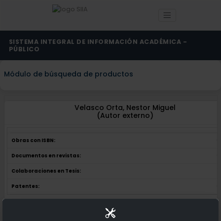
SISTEMA INTEGRAL DE INFORMACIÓN ACADÉMICA -
PÚBLICO
Módulo de búsqueda de productos
Velasco Orta, Nestor Miguel
(Autor externo)
Obras con ISBN:
0
Documentos en revistas:
0
Colaboraciones en Tesis:
1
Patentes:
0
Obras con ISBN:
No hay obras de este autor.