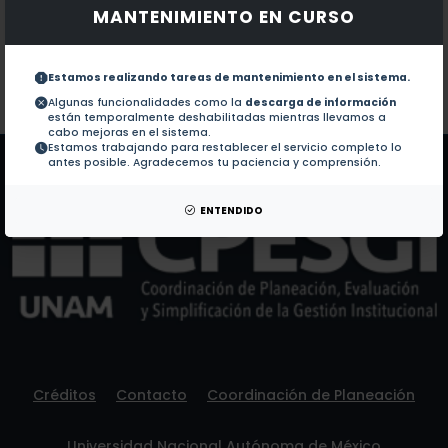
MANTENIMIENTO EN CURSO
Documentos en revistas:
No hay revistas de este autor.
Colaboraciones en Tesis:
1.-
Gastropatias asociadas al uso de AINES
Estamos realizando tareas de mantenimiento en el sistema.
Algunas funcionalidades como la
descarga de información
están temporalmente deshabilitadas mientras llevamos a
Patentes:
No hay patentes de este autor.
cabo mejoras en el sistema.
Estamos trabajando para restablecer el servicio completo lo
antes posible. Agradecemos tu paciencia y comprensión.
ENTENDIDO
Créditos
Contacto
Coordinación de Planeación
Universidad Nacional Autónoma de México