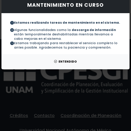
MANTENIMIENTO EN CURSO
Documentos en revistas:
No hay revistas de este autor.
Colaboraciones en Tesis:
1.-
Análisis del proceso de toma de decisiones de los j
Estamos realizando tareas de mantenimiento en el sistema.
Algunas funcionalidades como la
descarga de información
están temporalmente deshabilitadas mientras llevamos a
Patentes:
No hay patentes de este autor.
cabo mejoras en el sistema.
Estamos trabajando para restablecer el servicio completo lo
antes posible. Agradecemos tu paciencia y comprensión.
ENTENDIDO
Créditos
Contacto
Coordinación de Planeación
Universidad Nacional Autónoma de México