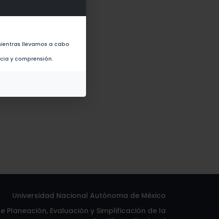
 un estado democrático moderno
ientras llevamos a cabo
ncia y comprensión.
Universidad Nacional Autónoma de México
 Planeación, Evaluación y Simplificación de la