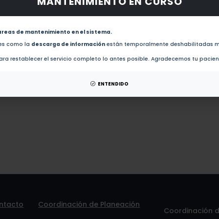
MANTENIMIENTO EN CURSO
obras de este autor.
evistas de este autor.
areas de mantenimiento en el sistema.
Análisis de los principios de justicia en John Rawls y su relevancia en la configuración de
(2012)
des como la
descarga de información
están temporalmente deshabilitadas m
ra restablecer el servicio completo lo antes posible. Agradecemos tu pacie
patentes de este autor.
ENTENDIDO
ntacto
Coordinación de Planeación
Coordinación de