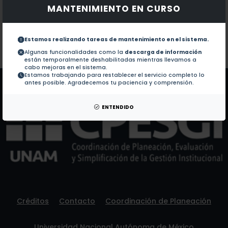
MANTENIMIENTO EN CURSO
Documentos en revistas:
No hay revistas de este autor.
Colaboraciones en Tesis:
1.-
Analisis de trayectorias de parcelas en la atmosfer
Estamos realizando tareas de mantenimiento en el sistema.
Algunas funcionalidades como la
descarga de información
están temporalmente deshabilitadas mientras llevamos a
Patentes:
No hay patentes de este autor.
cabo mejoras en el sistema.
Estamos trabajando para restablecer el servicio completo lo
antes posible. Agradecemos tu paciencia y comprensión.
ENTENDIDO
Créditos
Contacto
Coordinación de Planeación
Universidad Nacional Autónoma de México