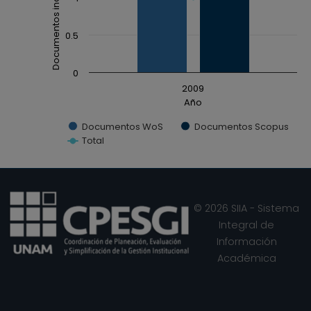
Documentos indexados
The chart has 1 Y axis displaying Documentos inde
0.5
0
2009
Año
Documentos WoS
Documentos Scopus
Total
End of interactive chart.
© 2026 SIIA - Sistema
Integral de
Información
Académica