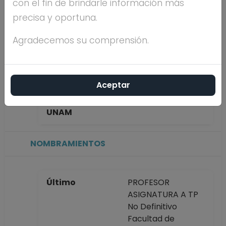
con el fin de brindarle información más
GONZALEZ
precisa y oportuna.
Máximo nivel de
LICENCIATURA
Agradecemos su comprensión.
estudios
Aceptar
Antigüedad
1 año
académica en la
UNAM
NOMBRAMIENTOS
Último
PROFESOR
ASIGNATURA A TP
No Definitivo
Facultad de