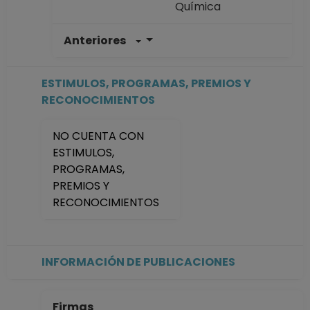
Química
Anteriores
PROFESOR
ASIGNATURA A TP
No Definitivo
ESTIMULOS, PROGRAMAS, PREMIOS Y
Facultad de
RECONOCIMIENTOS
Química
Desde 01-05-2008
NO CUENTA CON
hasta 30-09-2008
ESTIMULOS,
PROFESOR
PROGRAMAS,
ASIGNATURA A TP
PREMIOS Y
No Definitivo
RECONOCIMIENTOS
Facultad de
Química
Desde 01-01-2008
(fecha inicial de
INFORMACIÓN DE PUBLICACIONES
registros en el SIIA)
hasta 30-04-2008
Firmas