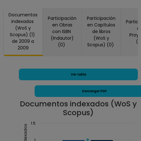
Documentos
Participación
Participación
indexados
Partic
en Obras
en Capítulos
(WoS y
e
con ISBN
de libros
Scopus) (1)
Proy
(Indautor)
(WoS y
de 2009 a
(
(0)
Scopus) (0)
2009
Ver tabla
Descargar PDF
Documentos indexados (WoS y
Scopus)
Chart
1.5
Combination chart with 3 data series.
The chart has 1 X axis displaying Año.
1