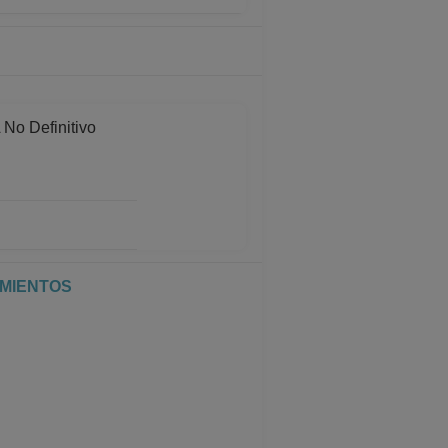
 Definitivo
 Definitivo
01-2026
IMIENTOS
 Definitivo
11-2025
 Definitivo
08-2025
 Definitivo