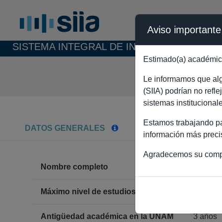
Aviso importante
SISTEMA INTEGRAL DE INFORMACIÓN ACAD
Estimado(a) académic
LIBER
Le informamos que algu
(SIIA) podrían no refl
sistemas institucional
Estamos trabajando par
DATOS GENERALES
información más preci
Agradecemos su comp
Nombre completo
LIBERT
DOCT
Máximo nivel de estudios
Antigüedad académica en la UNAM
3 años