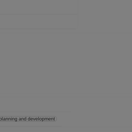
01-2025
 No Definitivo
01-2024
 No Definitivo
01-2023
 No Definitivo
01-2012
 No Definitivo
10-2011
 No Definitivo
01-2011
planning and development