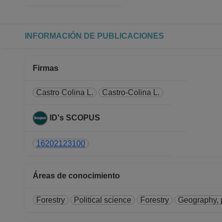
Facultad de Química
Desde 01-08-2024 hasta 31-
PROFESOR ASIGNATURA A TP
INFORMACIÓN DE PUBLICACIONES
Facultad de Química
Desde 01-08-2023 hasta 31-
PROFESOR ASIGNATURA A TP
Firmas
Facultad de Química
Desde 01-08-2022 hasta 31-
Castro Colina L.
Castro-Colina L.
PROFESOR ASIGNATURA A TP
Facultad de Química
ID's SCOPUS
Desde 16-10-2011 hasta 31-
PROFESOR ASIGNATURA A TP
16202123100
Facultad de Química
Desde 01-09-2011 hasta 15-
PROFESOR ASIGNATURA A TP
Áreas de conocimiento
Facultad de Química
Desde 01-09-2010 hasta 31-
Forestry
Political science
Forestry
Geography, 