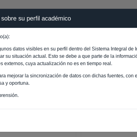
 sobre su perfil académico
ÉMICA - PÚBLICO
o(a):
TAD ROSALIA CASTRO 
nos datos visibles en su perfil dentro del Sistema Integral d
ejar su situación actual. Esto se debe a que parte de la informac
es externos, cuya actualización no es en tiempo real.
a mejorar la sincronización de datos con dichas fuentes, con el
sa y oportuna.
rensión.
AD ROSALIA CASTRO COLINA
ORADO