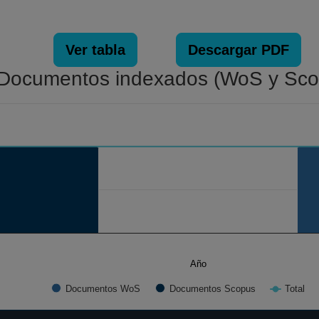
Ver tabla
Descargar PDF
Documentos indexados (WoS y Sco
. Data ranges from 1 to 1.
Año
Documentos WoS
Documentos Scopus
Total