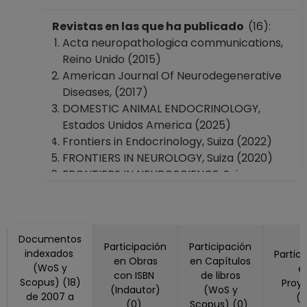
Revistas en las que ha publicado
(16):
Acta neuropathologica communications,
Reino Unido (2015)
American Journal Of Neurodegenerative
Diseases, (2017)
DOMESTIC ANIMAL ENDOCRINOLOGY,
Estados Unidos America (2025)
Frontiers in Endocrinology, Suiza (2022)
FRONTIERS IN NEUROLOGY, Suiza (2020)
FRONTIERS IN NEUROSCIENCE, Suiza
(2024)
FRONTIERS IN PHARMACOLOGY, Suiza
(2020)
Documentos
HORMONES AND BEHAVIOR, Estados
Participación
Participación
indexados
Partic
Unidos America (2009, 2026)
en Obras
en Capítulos
(WoS y
e
JOURNAL OF ALZHEIMERS DISEASE, Países
con ISBN
de libros
Scopus) (18)
Proy
Bajos (2014)
(Indautor)
(WoS y
de 2007 a
(
(0)
Scopus) (0)
JOURNAL OF CEREBRAL BLOOD FLOW AND