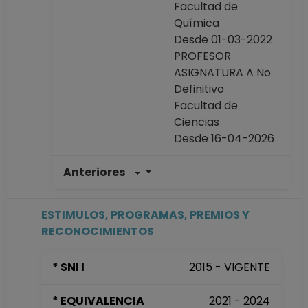
Facultad de
Química
Desde 01-03-2022
PROFESOR
ASIGNATURA A No
Definitivo
Facultad de
Ciencias
Desde 16-04-2026
Anteriores
PROFESOR
ASIGNATURA A No
Definitivo
ESTIMULOS, PROGRAMAS, PREMIOS Y
Facultad de
RECONOCIMIENTOS
Ciencias
Desde 16-05-2025
* SNI I
2015 - VIGENTE
hasta 15-09-2025
PROFESOR
* EQUIVALENCIA
2021 - 2024
ASIGNATURA A TP