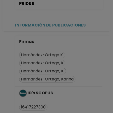
PRIDE B
No Definitivo
Facultad de
Ciencias
Desde 01-04-2024
INFORMACIÓN DE PUBLICACIONES
hasta 15-09-2024
TECNICO
ACADEMICO
Firmas
TITULAR A TC No
Definitivo
Hernández-Ortega K.
Dirección General
Hernandez-Ortega, K
de Asuntos del
Hernández-Ortega, K.
Personal
Académico
Hernandez-Ortega, Karina
Desde 16-04-2021
hasta 28-02-2022
ID's SCOPUS
POSDOCTOR TC No
Definitivo
16417227300
Instituto de