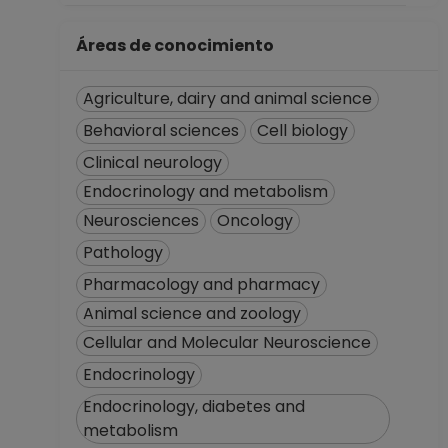
Investigaciones
Biomédicas
Áreas de conocimiento
Desde 01-09-2017
hasta 31-08-2018
Agriculture, dairy and animal science
PROFESOR
ASIGNATURA A TP
Behavioral sciences
Cell biology
No Definitivo
Clinical neurology
Facultad de
Endocrinology and metabolism
Ciencias
Desde 01-06-2013
Neurosciences
Oncology
hasta 15-08-2013
Pathology
PROFESOR
Pharmacology and pharmacy
ASIGNATURA A TP
Animal science and zoology
No Definitivo
Facultad de
Cellular and Molecular Neuroscience
Ciencias
Endocrinology
Desde 01-06-2011
Endocrinology, diabetes and
hasta 30-09-2011
metabolism