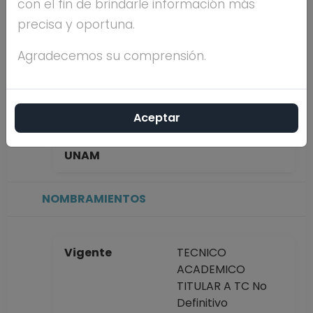
con el fin de brindarle información más
ORTEGA
precisa y oportuna.
Máximo nivel de
DOCTORADO
Agradecemos su comprensión.
estudios
Aceptar
Antigüedad
5 años
académica en la
UNAM
NOMBRAMIENTOS
Vigente
TECNICO
ACADEMICO
TITULAR A TC No
Definitivo