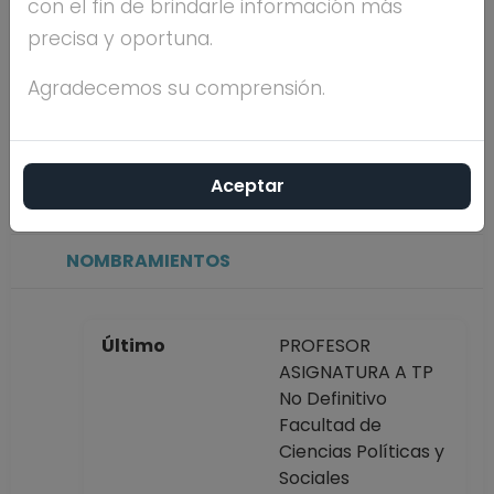
con el fin de brindarle información más
Máximo nivel de
DOCTORADO
precisa y oportuna.
estudios
Agradecemos su comprensión.
Antigüedad
7 años
académica en la
Aceptar
UNAM
NOMBRAMIENTOS
Último
PROFESOR
ASIGNATURA A TP
No Definitivo
Facultad de
Ciencias Políticas y
Sociales