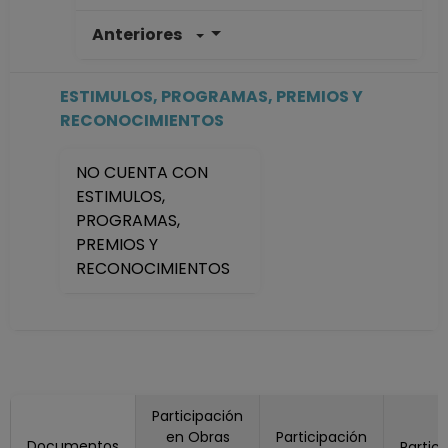
Anteriores
PROFESOR
ASIGNATURA A TP
No Definitivo
ESTIMULOS, PROGRAMAS, PREMIOS Y
Facultad de
RECONOCIMIENTOS
Ciencias Políticas y
Sociales
NO CUENTA CON
Desde 01-05-2022
ESTIMULOS,
hasta 15-08-2022
PROGRAMAS,
PROFESOR
PREMIOS Y
ASIGNATURA A TP
RECONOCIMIENTOS
No Definitivo
Facultad de
Ciencias Políticas y
Sociales
Desde 16-04-2020
hasta 30-09-2020
Participación
PROFESOR
en Obras
Participación
ASIGNATURA A TP
Documentos
Partic