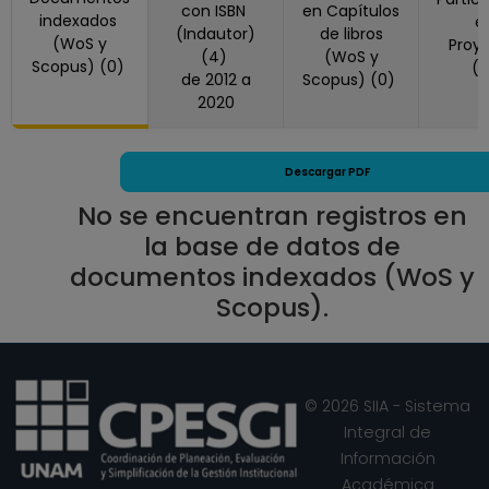
con ISBN
en Capítulos
No Definitivo
indexados
e
(Indautor)
de libros
(WoS y
Facultad de
Proy
(4)
(WoS y
Scopus) (0)
(
Ciencias Políticas y
de 2012 a
Scopus) (0)
Sociales
2020
Desde 16-03-2019
hasta 15-08-2019
Descargar PDF
PROFESOR
ASIGNATURA A TP
No se encuentran registros en
No Definitivo
la base de datos de
Facultad de
documentos indexados (WoS y
Ciencias Políticas y
Scopus).
Sociales
Desde 16-03-2018
hasta 15-08-2018
PROFESOR
© 2026 SIIA - Sistema
ASIGNATURA A TP
Integral de
No Definitivo
Información
Facultad de
Académica