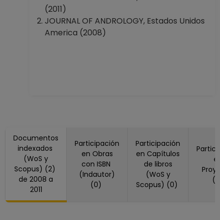
(2011)
JOURNAL OF ANDROLOGY, Estados Unidos
America (2008)
Documentos
Participación
Participación
indexados
Partic
en Obras
en Capítulos
(WoS y
e
con ISBN
de libros
Scopus) (2)
Proy
(Indautor)
(WoS y
de 2008 a
(
(0)
Scopus) (0)
2011