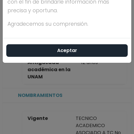
con el fin de brindarle información más
completo
HERNANDEZ
precisa y oportuna.
RUEDA
Agradecemos su comprensión.
Máximo nivel de
MAESTRÍA
estudios
Aceptar
Antigüedad
12 años
académica en la
UNAM
NOMBRAMIENTOS
Vigente
TECNICO
ACADEMICO
ASOCIADO A TC No