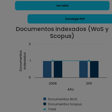
Ver tabla
Descargar PDF
Documentos indexados (WoS y
Scopus)
Chart
2
Combination chart with 3 data series.
Documentos
indexados
The chart has 1 X axis displaying Año.
1
The chart has 1 Y axis displaying Documentos inde
0
2008
2011
Año
Documentos WoS
Documentos Scopus
Total