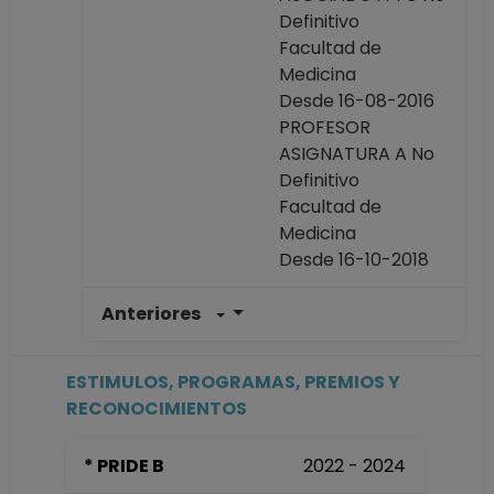
Definitivo
Facultad de
Medicina
Desde 16-08-2016
PROFESOR
ASIGNATURA A No
Definitivo
Facultad de
Medicina
Desde 16-10-2018
Anteriores
PROFESOR
ASIGNATURA A TP
No Definitivo
ESTIMULOS, PROGRAMAS, PREMIOS Y
Facultad de
RECONOCIMIENTOS
Medicina
Desde 16-12-2013
* PRIDE B
2022 - 2024
hasta 15-10-2018