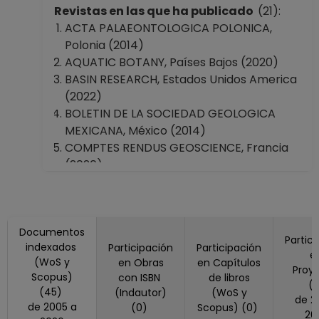
Personal Académico
Revistas en las que ha publicado
(21):
ACTA PALAEONTOLOGICA POLONICA,
Polonia (2014)
AQUATIC BOTANY, Países Bajos (2020)
BASIN RESEARCH, Estados Unidos America
(2022)
BOLETIN DE LA SOCIEDAD GEOLOGICA
MEXICANA, México (2014)
COMPTES RENDUS GEOSCIENCE, Francia
(2020)
CR PALEVOL, Francia (2008)
CRETACEOUS RESEARCH, Reino Unido
(2014, 2018, 2022, 2024, 2025)
Documentos
Frontiers In Ecology And Evolution, Suiza
Partic
indexados
Participación
Participación
(2024)
e
(WoS y
en Obras
en Capítulos
GEOBIOS, Francia (2018)
Proy
Scopus)
con ISBN
de libros
Geodiversitas, Francia (2011, 2012)
(
(45)
(Indautor)
(WoS y
de 2015 a
Grana, Noruega (2012)
de 2005 a
(0)
Scopus) (0)
20
HISTORICAL BIOLOGY, Reino Unido (2015,