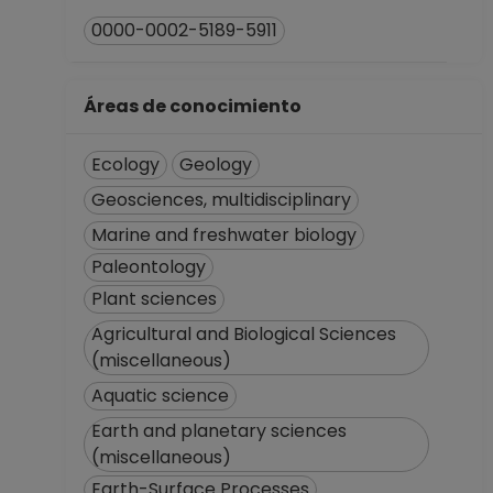
Académico
Desde 01-05-2014
0000-0002-5189-5911
hasta 15-09-2015
POSDOCTOR TC No
Áreas de conocimiento
Definitivo
Instituto de
Geología
Ecology
Geology
Desde 22-10-2010
Geosciences, multidisciplinary
hasta 21-10-2012
Marine and freshwater biology
Paleontology
Plant sciences
Agricultural and Biological Sciences
(miscellaneous)
Aquatic science
Earth and planetary sciences
(miscellaneous)
Earth-Surface Processes