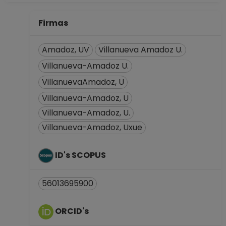
Definitivo
Instituto de
Firmas
Geología
Desde 01-02-2016
Amadoz, UV
Villanueva Amadoz U.
hasta 15-11-2017
Villanueva-Amadoz U.
INVESTIGADOR
VillanuevaAmadoz, U
ASOCIADO C TC No
Definitivo
Villanueva-Amadoz, U
Instituto de
Villanueva-Amadoz, U.
Geología
Villanueva-Amadoz, Uxue
Desde 16-09-2015
hasta 31-12-2015
INVESTIGADOR
ID's SCOPUS
ASOCIADO C TC No
Definitivo
56013695900
Dirección General
de Asuntos del
ORCID's
Personal