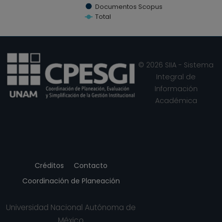
SEDIMENTARY GEOLOGY, Países Bajos
Documentos Scopus
(2009)
Total
Springer Geology, Suiza (2014)
End of interactive chart.
© 2026 SIIA - Sistema
Integral de
Información
Académica
Créditos
Contacto
Coordinación de Planeación
Universidad Nacional Autónoma de
México