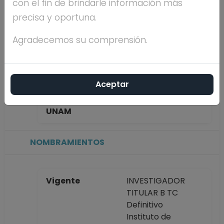
con el fin de brindarle información más
AMADOZ
precisa y oportuna.
Máximo nivel de
DOCTORADO
Agradecemos su comprensión.
estudios
Aceptar
Antigüedad
11 años
académica en la
UNAM
NOMBRAMIENTOS
Vigente
INVESTIGADOR
TITULAR B TC
Definitivo
Instituto de