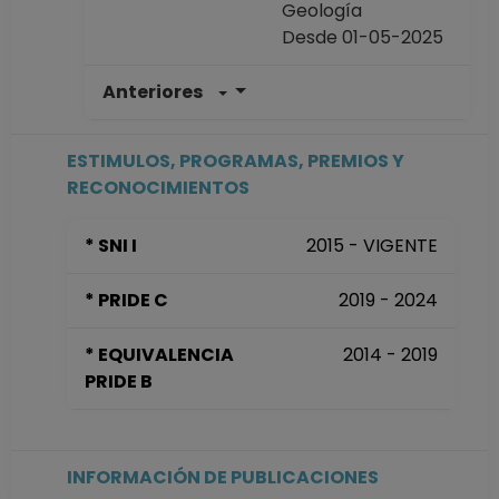
Geología
Desde 01-05-2025
Anteriores
INVESTIGADOR
TITULAR A TC
Definitivo
ESTIMULOS, PROGRAMAS, PREMIOS Y
Instituto de
RECONOCIMIENTOS
Geología
Desde 16-08-2018
* SNI I
2015 - VIGENTE
hasta 30-04-2025
INVESTIGADOR
* PRIDE C
2019 - 2024
TITULAR A TC No
Definitivo
* EQUIVALENCIA
2014 - 2019
Instituto de
PRIDE B
Geología
Desde 16-11-2017
hasta 15-08-2018
INVESTIGADOR
INFORMACIÓN DE PUBLICACIONES
ASOCIADO C TC No