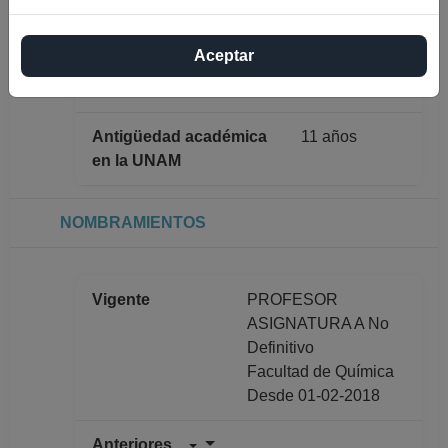
Máximo nivel de
DOCTORADO
estudios
Aceptar
Antigüedad académica
11 años
en la UNAM
NOMBRAMIENTOS
Vigente
PROFESOR
ASIGNATURA A No
Definitivo
Facultad de Química
Desde 01-02-2018
Anteriores
PROFESOR