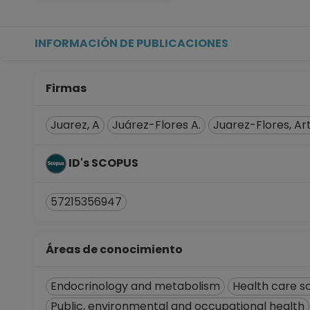
Facultad de Medicina
Desde 16-03-2020 hasta 
PROFESOR ASIGNATURA A T
INFORMACIÓN DE PUBLICACIONES
Facultad de Medicina
Desde 01-09-2017 hasta 
PROFESOR ASIGNATURA A T
Firmas
Facultad de Medicina
Desde 16-05-2017 hasta 3
Juarez, A
Juárez-Flores A.
Juarez-Flores, Ar
AYUDANTE PROFESOR A TP 
Facultad de Medicina
ID's SCOPUS
Desde 16-11-2014 hasta 1
57215356947
Áreas de conocimiento
Endocrinology and metabolism
Health care s
Public, environmental and occupational health