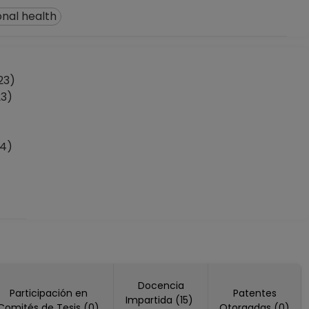
onal health
23)
23)
24)
Docencia
Participación en
Patentes
Impartida (15)
Comités de Tesis (0)
Otorgadas (0)