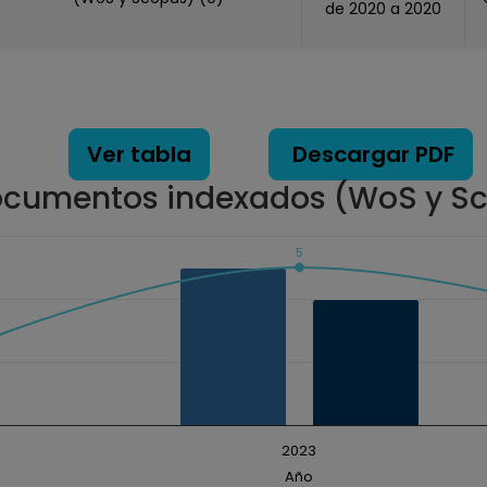
de 2020 a 2020
Ver tabla
Descargar PDF
cumentos indexados (WoS y S
5
ados. Data ranges from 1 to 5.
2023
Año