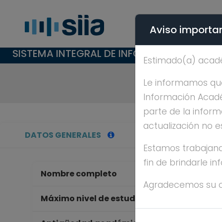
Aviso importan
SISTEMA INTEGRAL DE INFORMACIÓN ACAD
Estimado(a) acad
Le informamos que 
Información Académ
parte de la inform
actualización no e
DATOS GENERALES
Estamos trabajand
fin de brindarle i
Nombre completo
AR
Agradecemos su 
LI
Máximo nivel de estudios