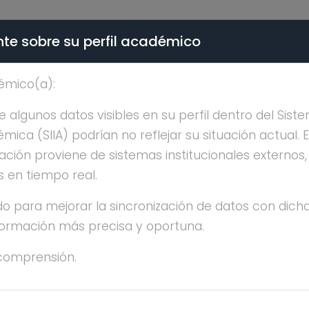
te sobre su perfil académico
ÉMICA - PÚBLICO
émico(a):
ARTURO JUAREZ FLORE
algunos datos visibles en su perfil dentro del Siste
ica (SIIA) podrían no reflejar su situación actual. 
ación proviene de sistemas institucionales externos
s en tiempo real.
o para mejorar la sincronización de datos con dicha
nformación más precisa y oportuna.
TURO JUAREZ FLORES
comprensión.
CENCIATURA