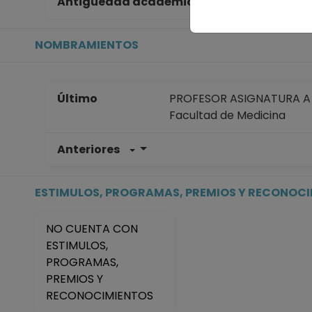
Antigüedad académica en la UNAM
10
NOMBRAMIENTOS
Último
PROFESOR ASIGNATURA A N
Facultad de Medicina
Anteriores
PROFESOR ASIGNATURA A N
Facultad de Medicina
Desde 01-10-2024 hasta 
ESTIMULOS, PROGRAMAS, PREMIOS Y RECONOC
PROFESOR ASIGNATURA A N
Facultad de Medicina
NO CUENTA CON
Desde 01-09-2024 hasta 
ESTIMULOS,
PROFESOR ASIGNATURA A T
PROGRAMAS,
Facultad de Medicina
PREMIOS Y
Desde 01-10-2022 hasta 
RECONOCIMIENTOS
PROFESOR ASIGNATURA A T