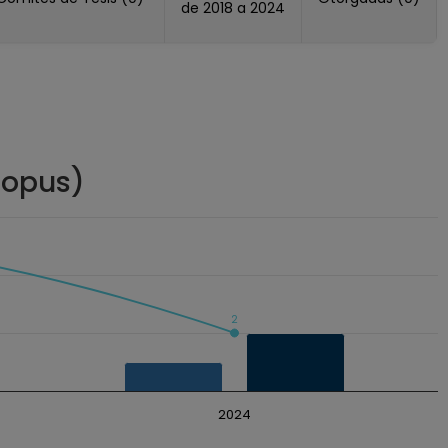
de 2018 a 2024
copus)
2
2024