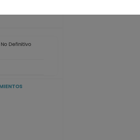
 años
o Definitivo
o Definitivo
15-08-2025
IMIENTOS
o Definitivo
15-02-2025
P No Definitivo
30-09-2024
P No Definitivo