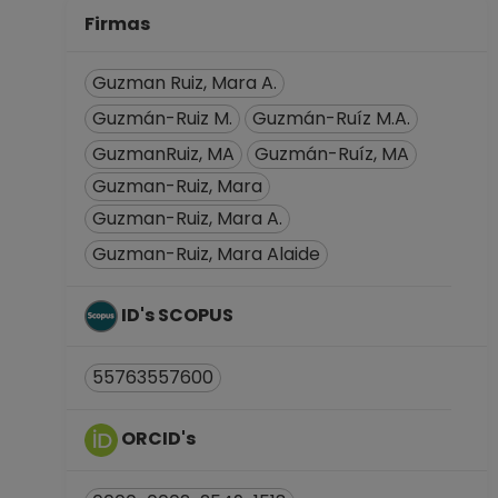
CARRERA
Firmas
ASOCIADO C TC No
Definitivo
Guzman Ruiz, Mara A.
Dirección General
Guzmán-Ruiz M.
Guzmán-Ruíz M.A.
de Asuntos del
GuzmanRuiz, MA
Guzmán-Ruíz, MA
Personal
Académico
Guzman-Ruiz, Mara
Desde 01-04-2019
Guzman-Ruiz, Mara A.
hasta 15-03-2020
Guzman-Ruiz, Mara Alaide
PROFESOR
ASIGNATURA A TP
No Definitivo
ID's SCOPUS
Facultad de
Ciencias
55763557600
Desde 01-05-2016
hasta 15-09-2016
ORCID's
PROFESOR
ASIGNATURA A TP