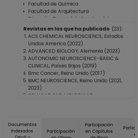
Facultad de Química
Facultad de Arquitectura
Dirección General de Asuntos del
Personal Académico
Revistas en las que ha publicado
(23):
ACS CHEMICAL NEUROSCIENCE, Estados
Unidos America (2022)
ADVANCED BIOLOGY, Alemania (2023)
AUTONOMIC NEUROSCIENCE-BASIC &
CLINICAL, Países Bajos (2019)
Bmc Cancer, Reino Unido (2017)
BMC NEUROSCIENCE, Reino Unido (2021,
2023)
CELLULAR AND MOLECULAR
NEUROBIOLOGY, Estados Unidos America
(2022)
Eneuro, Estados Unidos America (2017)
Documentos
FRONTIERS IN IMMUNOLOGY, Suiza (2024)
Participación
Partic
indexados
Participación
en Capítulos
Frontiers in Integrative Neuroscience,
e
(WoS y
en Obras
de libros