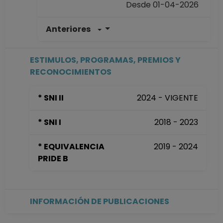
Desde 01-04-2026
Anteriores
PROFESOR DE
CARRERA
ASOCIADO C TC
ESTIMULOS, PROGRAMAS, PREMIOS Y
Definitivo
RECONOCIMIENTOS
Facultad de
Medicina
* SNI II
2024 - VIGENTE
Desde 16-03-2025
hasta 31-03-2026
* SNI I
2018 - 2023
PROFESOR DE
CARRERA
* EQUIVALENCIA
2019 - 2024
ASOCIADO C TC No
PRIDE B
Definitivo
Facultad de
Medicina
Desde 16-03-2020
INFORMACIÓN DE PUBLICACIONES
hasta 15-03-2025
PROFESOR DE