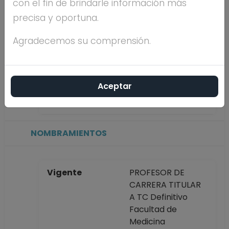
con el fin de brindarle información más
precisa y oportuna.
Máximo nivel de
DOCTORADO
estudios
Agradecemos su comprensión.
Antigüedad
7 años
Aceptar
académica en la
UNAM
NOMBRAMIENTOS
Vigente
PROFESOR DE
CARRERA TITULAR
A TC Definitivo
Facultad de
Medicina