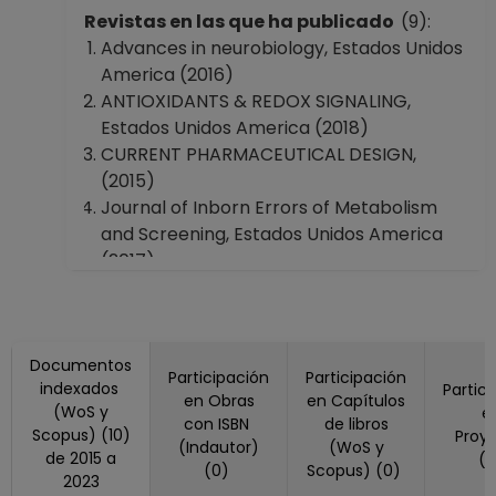
Revistas en las que ha publicado
(9):
Advances in neurobiology, Estados Unidos
America (2016)
ANTIOXIDANTS & REDOX SIGNALING,
Estados Unidos America (2018)
CURRENT PHARMACEUTICAL DESIGN,
(2015)
Journal of Inborn Errors of Metabolism
and Screening, Estados Unidos America
(2017)
MOLECULAR NEUROBIOLOGY, Estados
Unidos America (2019)
Nanoscale Advances, (2019)
Documentos
Neuromethods, Estados Unidos America
Participación
Participación
indexados
Partic
(2019)
en Obras
en Capítulos
(WoS y
e
Neuroscience, Reino Unido (2019)
con ISBN
de libros
Scopus) (10)
Proy
NEUROTOXICITY RESEARCH, Estados
(Indautor)
(WoS y
de 2015 a
(
(0)
Scopus) (0)
Unidos America (2020, 2023)
2023