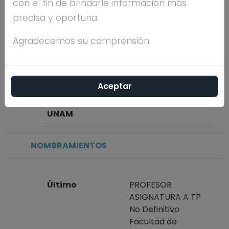
con el fin de brindarle información más
PORTILLO
precisa y oportuna.
Máximo nivel de
MAESTRÍA
Agradecemos su comprensión.
estudios
Aceptar
Antigüedad
5 años
académica en la
UNAM
NOMBRAMIENTOS
Último
PROFESOR
ASIGNATURA A TP
No Definitivo
Facultad de