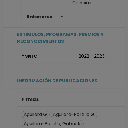
Ciencias
Anteriores
PROFESOR
ASIGNATURA A TP
No Definitivo
ESTIMULOS, PROGRAMAS, PREMIOS Y
Facultad de
RECONOCIMIENTOS
Ciencias
Desde 01-03-2017
* SNI C
2022 - 2023
hasta 15-10-2020
PROFESOR
ASIGNATURA A TP
No Definitivo
INFORMACIÓN DE PUBLICACIONES
Facultad de
Ciencias
Desde 16-04-2015
Firmas
hasta 28-02-2017
Aguilera G.
Aguilera-Portillo G.
Aguilera-Portillo, Gabriela