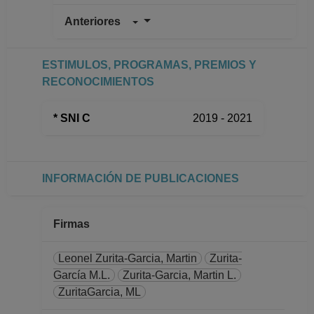
Anteriores
PROFESOR
ASIGNATURA A TP
No Definitivo
ESTIMULOS, PROGRAMAS, PREMIOS Y
Facultad de Ciencias
RECONOCIMIENTOS
Desde 16-03-2020
hasta 15-09-2020
* SNI C
2019 - 2021
PROFESOR
ASIGNATURA A TP
No Definitivo
Facultad de Ciencias
INFORMACIÓN DE PUBLICACIONES
Desde 01-10-2018
hasta 15-03-2020
PROFESOR
Firmas
ASIGNATURA A TP
No Definitivo
Leonel Zurita-Garcia, Martin
Zurita-
Facultad de Ciencias
García M.L.
Zurita-Garcia, Martin L.
Desde 01-04-2018
ZuritaGarcia, ML
hasta 30-09-2018