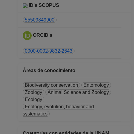
PROFESOR
ID's SCOPUS
ASIGNATURA A TP
No Definitivo
55509849900
Facultad de Ciencias
Desde 16-04-2017
ORCID's
hasta 31-08-2017
PROFESOR
0000-0002-9832-2643
ASIGNATURA A TP
No Definitivo
Facultad de Ciencias
Áreas de conocimiento
Desde 01-05-2016
hasta 15-08-2016
Biodiversity conservation
Entomology
PROFESOR
Zoology
Animal Science and Zoology
ASIGNATURA A TP
Ecology
No Definitivo
Ecology, evolution, behavior and
Facultad de Ciencias
systematics
Desde 16-05-2015
hasta 15-09-2015
Coautorías con entidades de la UNAM