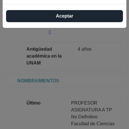
ZURITA GARCIA
Máximo nivel de
Aceptar
DOCTORADO
estudios
Antigüedad
4 años
académica en la
UNAM
NOMBRAMIENTOS
Último
PROFESOR
ASIGNATURA A TP
No Definitivo
Facultad de Ciencias