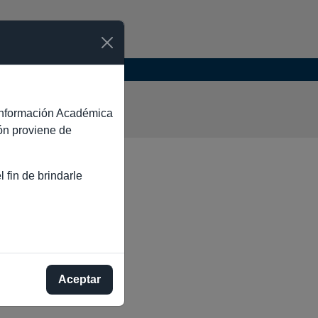
CAL
e Información Académica
ión proviene de
 fin de brindarle
Aceptar