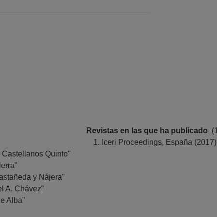
 Plantel 3 "Justo Sierra"
06-2025
 Definitivo
 Plantel 3 "Justo Sierra"
03-2025
 Definitivo
 Plantel 3 "Justo Sierra"
02-2025
 No Definitivo
 Plantel 3 "Justo Sierra"
12-2024
Revistas en las que ha publicado
(
 No Definitivo
Iceri Proceedings, España (2017)
 Plantel 3 "Justo Sierra"
 Castellanos Quinto"
06-2024
ierra"
CIADO C TC No Definitivo
Castañeda y Nájera"
 Plantel 3 "Justo Sierra"
el A. Chávez"
08-2023
de Alba"
CIADO C TC No Definitivo