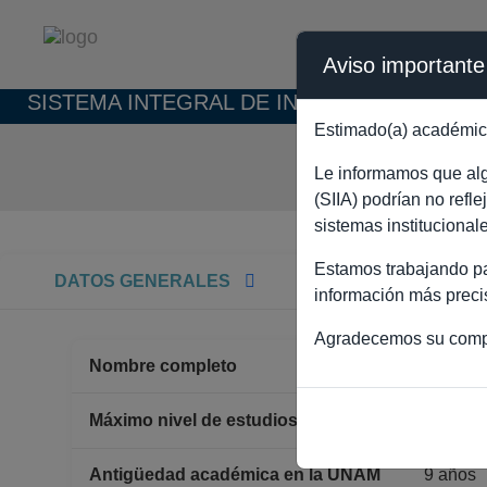
Aviso importante
SISTEMA INTEGRAL DE INFORMACIÓN ACAD
Estimado(a) académic
FR
Le informamos que algu
(SIIA) podrían no refl
sistemas institucional
Estamos trabajando par
DATOS GENERALES
información más preci
Agradecemos su comp
Nombre completo
FRANC
MAEST
Máximo nivel de estudios
Antigüedad académica en la UNAM
9 años