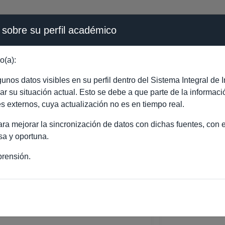
 sobre su perfil académico
ÉMICA - PÚBLICO
o(a):
ANCISCO PEREZ MARIS
nos datos visibles en su perfil dentro del Sistema Integral d
ejar su situación actual. Esto se debe a que parte de la informac
es externos, cuya actualización no es en tiempo real.
a mejorar la sincronización de datos con dichas fuentes, con el
sa y oportuna.
rensión.
ISCO PEREZ MARISCAL
RÍA