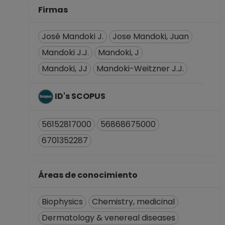
Desde 01-01-2008
Firmas
(fecha inicial de
registros en el SIIA)
José Mandoki J.
Jose Mandoki, Juan
hasta 31-01-2019
Mandoki J.J.
Mandoki, J
PROFESOR
Mandoki, JJ
Mandoki-Weitzner J.J.
ASIGNATURA B TP
Definitivo
Facultad de
ID's SCOPUS
Química
Desde 01-01-2008
56152817000
56868675000
(fecha inicial de
6701352287
registros en el SIIA)
hasta 31-01-2018
Áreas de conocimiento
Biophysics
Chemistry, medicinal
Dermatology & venereal diseases