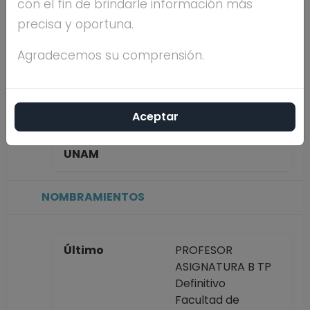
con el fin de brindarle información más
WEITZNER
precisa y oportuna.
Máximo nivel de
LICENCIATURA
Agradecemos su comprensión.
estudios
Aceptar
Antigüedad
58 años
académica en la
UNAM
NOMBRAMIENTOS
Último
PROFESOR
ASIGNATURA B TP
Definitivo
Facultad de