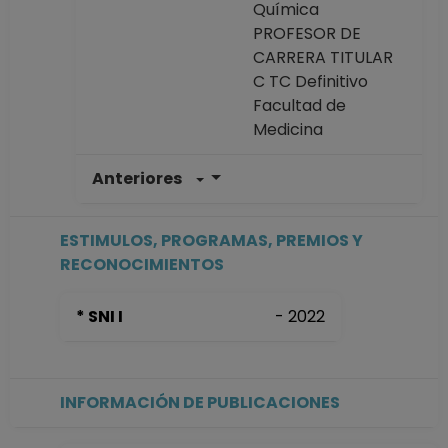
Química
PROFESOR DE
CARRERA TITULAR
C TC Definitivo
Facultad de
Medicina
Anteriores
PROFESOR
ASIGNATURA B TP
Definitivo
ESTIMULOS, PROGRAMAS, PREMIOS Y
Facultad de
RECONOCIMIENTOS
Química
Desde 01-02-2018
* SNI I
- 2022
hasta 31-01-2019
PROFESOR DE
CARRERA TITULAR
C TC Definitivo
INFORMACIÓN DE PUBLICACIONES
Facultad de
Medicina