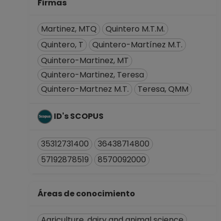
Facultad de
Firmas
Medicina
Veterinaria y
Martinez, MTQ
Quintero M.T.M.
Zootecnia
Quintero, T
Quintero-Martínez M.T.
Desde 01-01-2008
Quintero-Martinez, MT
(fecha inicial de
registros en el SIIA)
Quintero-Martinez, Teresa
hasta 15-03-2017
Quintero-Martnez M.T.
Teresa, QMM
ID's SCOPUS
35312731400
36438714800
57192878519
8570092000
Áreas de conocimiento
Agriculture, dairy and animal science