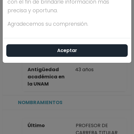
con el fin de brindarle información más
completo
CLEMENCIA
precisa y oportuna.
QUINTERO
MARTINEZ
Agradecemos su comprensión.
Máximo nivel
DOCTORADO
de estudios
Aceptar
Antigüedad
43 años
académica en
la UNAM
NOMBRAMIENTOS
Último
PROFESOR DE
CARRERA TITULAR