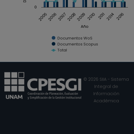
0
2009
2005
2010
2006
2011
2007
2014
2008
2016
Año
Documentos WoS
Documentos Scopus
Total
End of interactive chart.
© 2026 SIIA - Sistema
Integral de
Información
Académica