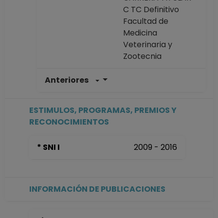
C TC Definitivo
Facultad de
Medicina
Veterinaria y
Zootecnia
Anteriores
PROFESOR DE
CARRERA TITULAR
C TC Definitivo
ESTIMULOS, PROGRAMAS, PREMIOS Y
Facultad de
RECONOCIMIENTOS
Medicina
Veterinaria y
* SNI I
2009 - 2016
Zootecnia
Desde 16-03-2017
hasta 30-10-2017
PROFESOR DE
INFORMACIÓN DE PUBLICACIONES
CARRERA TITULAR
C TC Definitivo