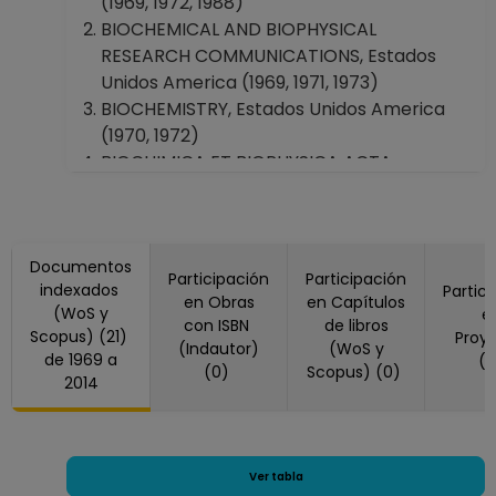
(1969, 1972, 1988)
BIOCHEMICAL AND BIOPHYSICAL
RESEARCH COMMUNICATIONS, Estados
Unidos America (1969, 1971, 1973)
BIOCHEMISTRY, Estados Unidos America
(1970, 1972)
BIOCHIMICA ET BIOPHYSICA ACTA-
BIOENERGETICS, Países Bajos (1970, 1981)
Caryologia, Italia (2006)
EUROPEAN JOURNAL OF BIOCHEMISTRY,
Documentos
(1969, 1998)
Participación
Participación
indexados
Partic
EXPERIMENTAL AND TOXICOLOGIC
en Obras
en Capítulos
(WoS y
e
PATHOLOGY, Alemania (2014)
con ISBN
de libros
Scopus) (21)
Proy
JOURNAL OF BIOENERGETICS AND
(Indautor)
(WoS y
de 1969 a
(
(0)
Scopus) (0)
BIOMEMBRANES, Estados Unidos America
2014
(1975)
JOURNAL OF BIOLOGICAL CHEMISTRY,
Estados Unidos America (1969, 1970, 1995)
JOURNAL OF CELL BIOLOGY, Estados
Ver tabla