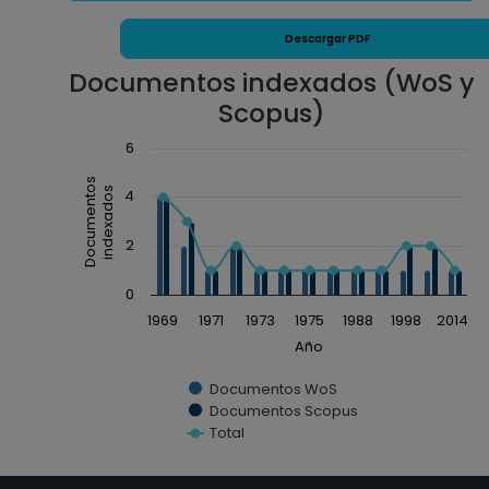
Unidos America (1974)
MICROSCOPY RESEARCH AND TECHNIQUE,
Descargar PDF
Estados Unidos America (1998)
Documentos indexados (WoS y
TOXICOLOGY LETTERS, Irlanda (2006)
Scopus)
Chart
6
Combination chart with 3 data series.
Documentos
indexados
4
The chart has 1 X axis displaying Año.
The chart has 1 Y axis displaying Documentos inde
2
0
1969
1971
1973
1975
1988
1998
2014
Año
Documentos WoS
Documentos Scopus
Total
End of interactive chart.