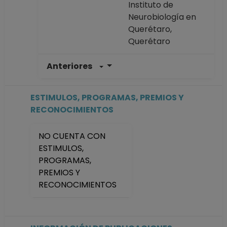
Instituto de
Neurobiología en
Querétaro,
Querétaro
Anteriores
TECNICO
ACADEMICO
TITULAR A TC
ESTIMULOS, PROGRAMAS, PREMIOS Y
Definitivo
RECONOCIMIENTOS
Instituto de
Neurobiología en
NO CUENTA CON
Querétaro,
ESTIMULOS,
Querétaro
PROGRAMAS,
Desde 01-01-2008
PREMIOS Y
(fecha inicial de
RECONOCIMIENTOS
registros en el SIIA)
hasta 15-08-2012