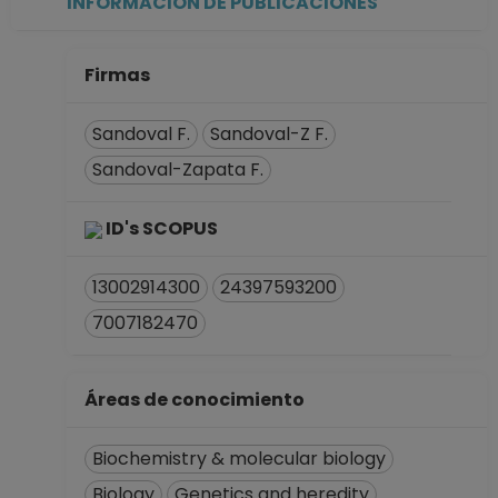
INFORMACIÓN DE PUBLICACIONES
Firmas
Sandoval F.
Sandoval-Z F.
Sandoval-Zapata F.
ID's SCOPUS
13002914300
24397593200
7007182470
Áreas de conocimiento
Biochemistry & molecular biology
Biology
Genetics and heredity