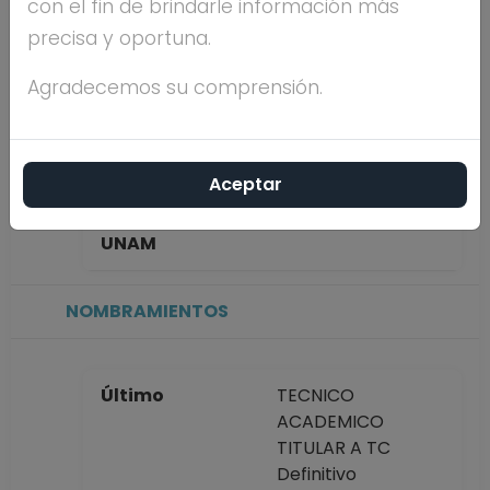
con el fin de brindarle información más
ZAPATA
precisa y oportuna.
Máximo nivel de
ESPECIALIDAD
Agradecemos su comprensión.
estudios
Aceptar
Antigüedad
46 años
académica en la
UNAM
NOMBRAMIENTOS
Último
TECNICO
ACADEMICO
TITULAR A TC
Definitivo