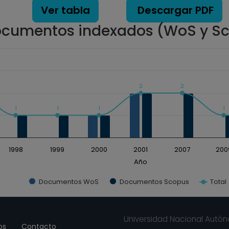
Ver tabla
Descargar PDF
cumentos indexados (WoS y S
2
2
ados. Data ranges from 0 to 3.
1
1
1
1
1998
1999
2000
2001
2007
200
Año
Documentos WoS
Documentos Scopus
Total
Universidad Nacional Autó
os
Contacto