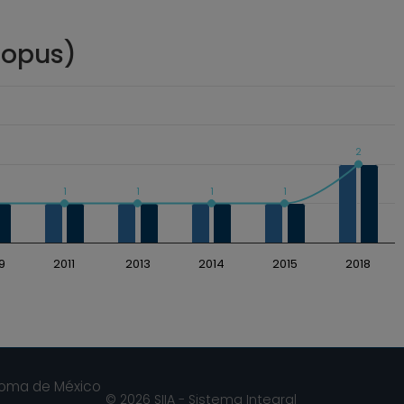
copus)
2
1
1
1
1
9
2011
2013
2014
2015
2018
noma de México
© 2026 SIIA - Sistema Integral