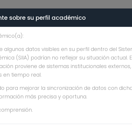
te sobre su perfil académico
ÉMICA - PÚBLICO
émico(a):
ERGIO FELIPE ROLDAN 
algunos datos visibles en su perfil dentro del Siste
ica (SIIA) podrían no reflejar su situación actual. 
ación proviene de sistemas institucionales externos
s en tiempo real.
o para mejorar la sincronización de datos con dicha
nformación más precisa y oportuna.
IME SERGIO FELIPE ROLDAN QUINTANA
comprensión.
OCTORADO