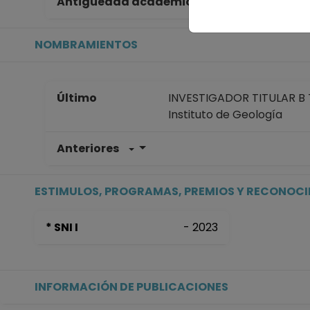
Antigüedad académica en la UNAM
42
NOMBRAMIENTOS
Último
INVESTIGADOR TITULAR B T
Instituto de Geología
Anteriores
INVESTIGADOR TITULAR B T
Instituto de Geología
Desde 01-01-2008 (fecha in
ESTIMULOS, PROGRAMAS, PREMIOS Y RECONOC
* SNI I
- 2023
INFORMACIÓN DE PUBLICACIONES