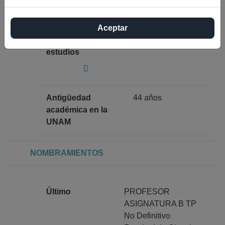
MIGUEL TORRE
BLANCO
Aceptar
Máximo nivel de
DOCTORADO
estudios
Antigüedad
44 años
académica en la
UNAM
NOMBRAMIENTOS
Último
PROFESOR
ASIGNATURA B TP
No Definitivo