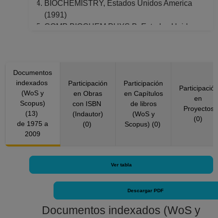
BIOCHEMISTRY, Estados Unidos America
(1991)
COMP BIOCHEM PHYS B, Estados Unidos
America (1987, 1997)
CURRENT ANTHROPOLOGY, Estados
Unidos America (2008)
Documentos
Ge-Conservacion, España (2009)
indexados
Participación
Participación
JOURNAL OF BIOLOGICAL CHEMISTRY,
Participació
(WoS y
en Obras
en Capítulos
Estados Unidos America (1981, 1992)
en
Scopus)
con ISBN
de libros
JOURNAL OF PARASITOLOGY, Estados
Proyectos
(13)
(Indautor)
(WoS y
(0)
Unidos America (1990)
de 1975 a
(0)
Scopus) (0)
REVISTA DE BIOLOGIA TROPICAL, Costa
2009
Rica (2005)
Ver tabla
Descargar PDF
Documentos indexados (WoS y