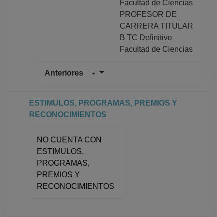
Facultad de Ciencias
PROFESOR DE
CARRERA TITULAR
B TC Definitivo
Facultad de Ciencias
Anteriores
PROFESOR
ASIGNATURA B TP
No Definitivo
ESTIMULOS, PROGRAMAS, PREMIOS Y
Facultad de Ciencias
RECONOCIMIENTOS
Desde 16-03-2013
hasta 31-07-2015
NO CUENTA CON
PROFESOR DE
ESTIMULOS,
CARRERA TITULAR
PROGRAMAS,
B TC Definitivo
PREMIOS Y
Facultad de Ciencias
RECONOCIMIENTOS
Desde 01-01-2008
(fecha inicial de
registros en el SIIA)