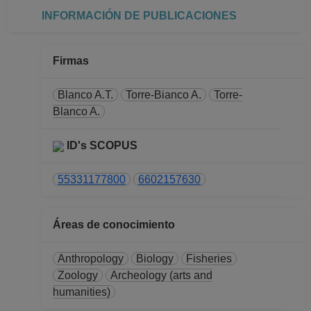
hasta 31-07-2015
INFORMACIÓN DE PUBLICACIONES
PROFESOR
ASIGNATURA B TP
No Definitivo
Firmas
Facultad de Ciencias
Desde 01-01-2009
Blanco A.T.
Torre-Bianco A.
Torre-
hasta 15-03-2013
Blanco A.
PROFESOR
ASIGNATURA B TP
ID's SCOPUS
No Definitivo
Facultad de Ciencias
55331177800
6602157630
Desde 01-01-2008
(fecha inicial de
Áreas de conocimiento
registros en el SIIA)
hasta 31-12-2008
Anthropology
Biology
Fisheries
Zoology
Archeology (arts and
humanities)