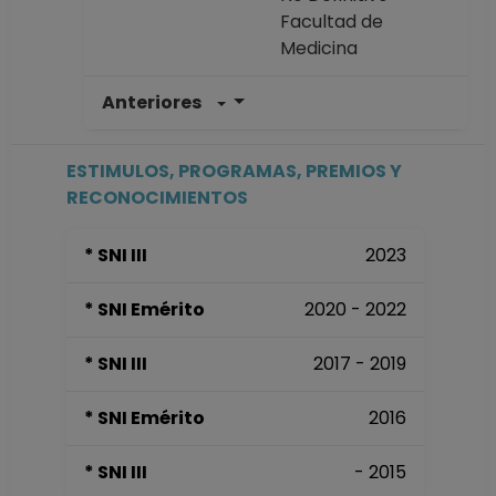
Facultad de
Medicina
Anteriores
PROFESOR
ASIGNATURA A TP
No Definitivo
ESTIMULOS, PROGRAMAS, PREMIOS Y
Facultad de
RECONOCIMIENTOS
Medicina
Desde 01-01-2008
* SNI III
2023
(fecha inicial de
registros en el SIIA)
* SNI Emérito
2020 - 2022
hasta 15-03-2016
* SNI III
2017 - 2019
* SNI Emérito
2016
* SNI III
- 2015