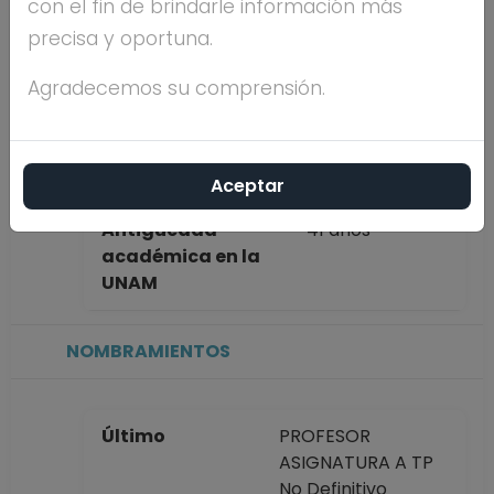
con el fin de brindarle información más
ALCOCER
precisa y oportuna.
VARELA
Agradecemos su comprensión.
Máximo nivel de
DOCTORADO
estudios
Aceptar
Antigüedad
41 años
académica en la
UNAM
NOMBRAMIENTOS
Último
PROFESOR
ASIGNATURA A TP
No Definitivo