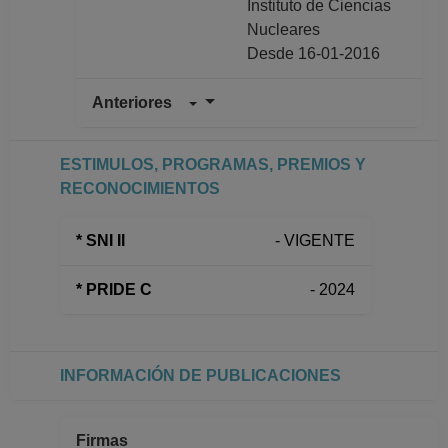
Instituto de Ciencias
Nucleares
Desde 16-01-2016
Anteriores
INVESTIGADOR
TITULAR A TC
Definitivo
ESTIMULOS, PROGRAMAS, PREMIOS Y
Instituto de Ciencias
RECONOCIMIENTOS
Nucleares
Desde 01-01-2008
* SNI II
- VIGENTE
(fecha inicial de
registros en el SIIA)
* PRIDE C
- 2024
hasta 15-01-2016
INFORMACIÓN DE PUBLICACIONES
Firmas