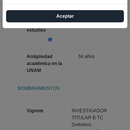
GAMBOA DE
BUEN
Aceptar
Máximo nivel de
DOCTORADO
estudios
Antigüedad
34 años
académica en la
UNAM
NOMBRAMIENTOS
Vigente
INVESTIGADOR
TITULAR B TC
Definitivo