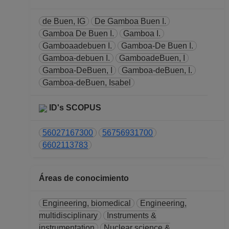
de Buen, IG
De Gamboa Buen I.
Gamboa De Buen I.
Gamboa I.
Gamboaadebuen I.
Gamboa-De Buen I.
Gamboa-debuen I.
GamboadeBuen, I
Gamboa-DeBuen, I
Gamboa-deBuen, I.
Gamboa-deBuen, Isabel
ID's SCOPUS
56027167300
56756931700
6602113783
Áreas de conocimiento
Engineering, biomedical
Engineering,
multidisciplinary
Instruments &
instrumentation
Nuclear science &