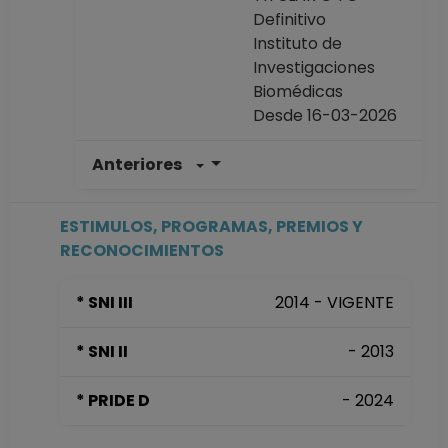
Definitivo
Instituto de
Investigaciones
Biomédicas
Desde 16-03-2026
Anteriores
INVESTIGADOR
TITULAR B TC
Definitivo
ESTIMULOS, PROGRAMAS, PREMIOS Y
Instituto de
RECONOCIMIENTOS
Investigaciones
Biomédicas
* SNI III
2014 - VIGENTE
Desde 01-01-2008
(fecha inicial de
* SNI II
- 2013
registros en el SIIA)
hasta 15-03-2026
* PRIDE D
- 2024