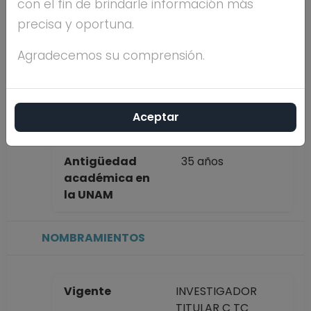
con el fin de brindarle información más
completo
CARMEN
precisa y oportuna.
FRAGOSO
GONZALEZ
Agradecemos su comprensión.
Máximo nivel
DOCTORADO
de estudios
Aceptar
Antigüedad
35 años
académica en
la UNAM
NOMBRAMIENTOS
Vigente
INVESTIGADOR
TITULAR C TC