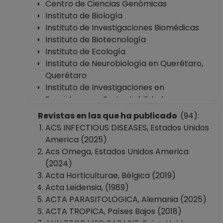
Centro de Ciencias Genómicas
Instituto de Biología
Instituto de Investigaciones Biomédicas
Instituto de Biotecnología
Instituto de Ecología
Instituto de Neurobiología en Querétaro,
Querétaro
Instituto de Investigaciones en
Ecosistemas y Sustentabilidad
Facultad de Ciencias
Revistas en las que ha publicado
(94):
Facultad de Ingeniería
ACS INFECTIOUS DISEASES, Estados Unidos
Facultad de Medicina
America (2025)
Facultad de Química
Acs Omega, Estados Unidos America
Facultad de Medicina Veterinaria y
(2024)
Zootecnia
Acta Horticulturae, Bélgica (2019)
Facultad de Odontología
Acta Leidensia, (1989)
Facultad de Psicología
ACTA PARASITOLOGICA, Alemania (2025)
Escuela Nacional de Enfermería y
ACTA TROPICA, Países Bajos (2018)
Obstetricia