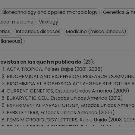
Biotechnology and applied microbiology
Genetics & h
pical medicine
Virology
tics
Infectious diseases
Medicine (miscellaneous)
ellaneous)
evistas en las que ha publicado
(23):
ACTA TROPICA, Países Bajos (2001, 2025)
BIOCHEMICAL AND BIOPHYSICAL RESEARCH COMMUNICATI
BIOCHIMICA ET BIOPHYSICA ACTA-GENE STRUCTURE AND 
CURRENT GENETICS, Estados Unidos America (2009)
EUKARYOTIC CELL, Estados Unidos America (2012)
EXPERIMENTAL PARASITOLOGY, Estados Unidos Americ
FEBS LETTERS, Estados Unidos America (2006)
FEMS MICROBIOLOGY LETTERS, Reino Unido (2003, 2005
FEMS MICROBIOLOGY REVIEWS, Estados Unidos Americ
Gene, Países Bajos (1997, 2002)