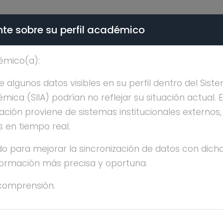
te sobre su perfil académico
ÉMICA - PÚBLICO
émico(a):
A IMELDA LOPEZ VILLA
algunos datos visibles en su perfil dentro del Siste
ica (SIIA) podrían no reflejar su situación actual. 
ación proviene de sistemas institucionales externos
s en tiempo real.
o para mejorar la sincronización de datos con dicha
nformación más precisa y oportuna.
RIA IMELDA LOPEZ VILLASEÑOR
comprensión.
OCTORADO