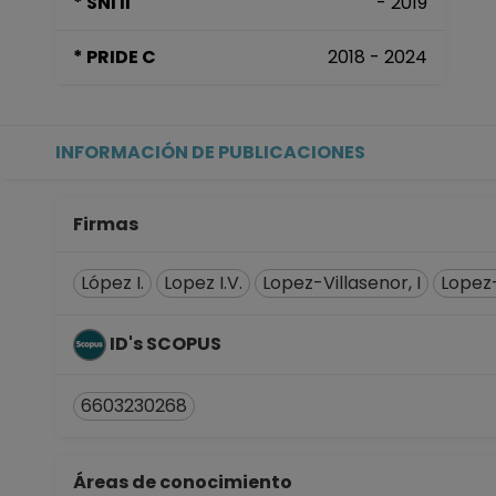
* SNI II
- 2019
* PRIDE C
2018 - 2024
INFORMACIÓN DE PUBLICACIONES
Firmas
López I.
Lopez I.V.
Lopez-Villasenor, I
Lopez-
ID's SCOPUS
6603230268
Áreas de conocimiento