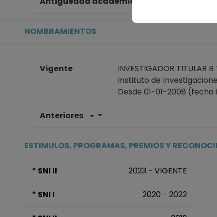
Antigüedad académica en la UNAM
36
NOMBRAMIENTOS
Vigente
INVESTIGADOR TITULAR B T
Instituto de Investigacio
Desde 01-01-2008 (fecha ini
Anteriores
ESTIMULOS, PROGRAMAS, PREMIOS Y RECONOC
* SNI II
2023 - VIGENTE
* SNI I
2020 - 2022