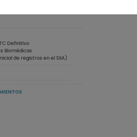
 años
C Definitivo
nes Biomédicas
cial de registros en el SIIA)
IMIENTOS