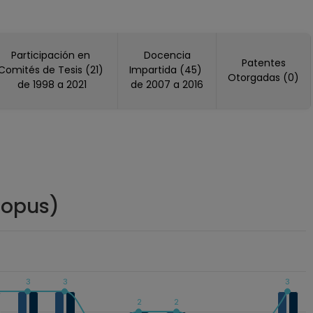
no Unido (2021)
dos America (2003)
Participación en
Docencia
Patentes
1991)
Comités de Tesis (21)
Impartida (45)
Otorgadas (0)
de 1998 a 2021
de 2007 a 2016
erica (2005)
os (2004, 2006, 2012, 2019, 2020)
, 2018, 2019, 2020)
 OF THE UNITED STATES OF AMERICA, Estados Unidos
copus)
 Estados Unidos America (2017)
3
3
3
2
2