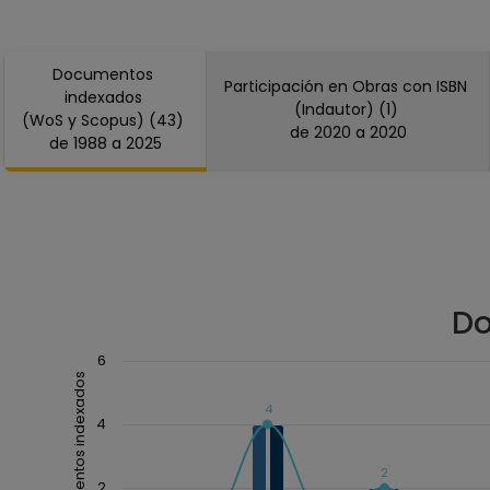
"Cuautitlán"
Coordinación de Estudios de Posgrado
Documentos
Participación en Obras con ISBN
indexados
(Indautor) (1)
(WoS y Scopus) (43)
de 2020 a 2020
de 1988 a 2025
Do
Chart
6
Documentos indexados
Combination chart with 3 data series.
4
The chart has 1 X axis displaying Año.
4
The chart has 1 Y axis displaying Documentos index
2
2