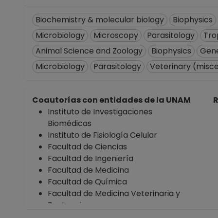
Biochemistry & molecular biology
Biophysics
Microbiology
Microscopy
Parasitology
Tro
Animal Science and Zoology
Biophysics
Gene
Microbiology
Parasitology
Veterinary (misc
Coautorías con entidades de la UNAM
R
Instituto de Investigaciones
Biomédicas
Instituto de Fisiología Celular
Facultad de Ciencias
Facultad de Ingeniería
Facultad de Medicina
Facultad de Química
Facultad de Medicina Veterinaria y
Zootecnia
Facultad de Estudios Superiores