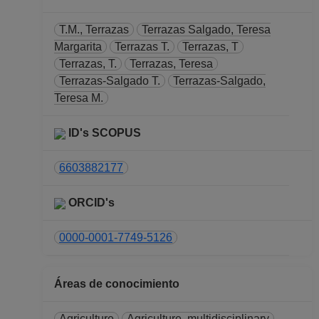
Instituto de Biología
Desde 01-01-2008
T.M., Terrazas
Terrazas Salgado, Teresa
(fecha inicial de
Margarita
Terrazas T.
Terrazas, T
registros en el SIIA)
Terrazas, T.
Terrazas, Teresa
hasta 31-12-2008
Terrazas-Salgado T.
Terrazas-Salgado,
Teresa M.
ID's SCOPUS
6603882177
ORCID's
0000-0001-7749-5126
Áreas de conocimiento
Agriculture
Agriculture, multidisciplinary