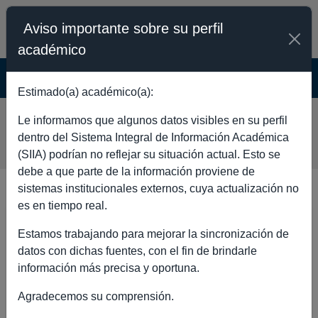
Aviso importante sobre su perfil
académico
SISTEMA INTEGRAL DE INFORMACIÓN
ACADÉMICA - PÚBLICO
Estimado(a) académico(a):
TERESA MARGARITA
Le informamos que algunos datos visibles en su perfil
TERRAZAS SALGADO
dentro del Sistema Integral de Información Académica
(SIIA) podrían no reflejar su situación actual. Esto se
debe a que parte de la información proviene de
sistemas institucionales externos, cuya actualización no
es en tiempo real.
DATOS GENERALES
Estamos trabajando para mejorar la sincronización de
datos con dichas fuentes, con el fin de brindarle
información más precisa y oportuna.
Agradecemos su comprensión.
Nombre
TERESA