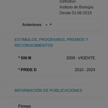
Definitivo
Instituto de Biología
Desde 01-06-2019
Anteriores
INVESTIGADOR
TITULAR B TC
Definitivo
ESTIMULOS, PROGRAMAS, PREMIOS Y
Instituto de Biología
RECONOCIMIENTOS
Desde 16-04-2011
hasta 31-05-2019
* SNI III
2009 - VIGENTE
INVESTIGADOR
TITULAR A TC No
* PRIDE D
2010 - 2024
Definitivo
Instituto de Biología
Desde 01-01-2009
hasta 15-04-2011
INFORMACIÓN DE PUBLICACIONES
INVESTIGADOR
TITULAR A TC No
Definitivo
Firmas