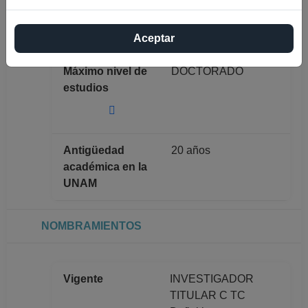
completo
MARGARITA
TERRAZAS
SALGADO
Aceptar
Máximo nivel de
DOCTORADO
estudios
Antigüedad
20 años
académica en la
UNAM
NOMBRAMIENTOS
Vigente
INVESTIGADOR
TITULAR C TC