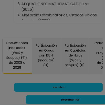
AEQUATIONES MATHEMATICAE, Suiza
(2025)
Algebraic Combinatorics, Estados Unidos
America (2022)
ARS MATHEMATICA CONTEMPORANEA,
Eslovenia (2012, 2017, 2018)
Art Of Discrete And Applied Mathematics,
Documentos
(2021)
Partic
Participación
Participación
indexados
e
BEITRAGE ZUR ALGEBRA UND GEOMETRIE-
en Obras
en Capítulos
(WoS y
Proy
CONTRIBUTIONS TO ALGEBRA AND
con ISBN
de libros
Scopus) (51)
(
GEOMETRY, Alemania (2017, 2021)
(Indautor)
(WoS y
de 2008 a
de 2018 a
(0)
Scopus) (0)
BOLETIN DE LA SOCIEDAD MATEMATICA
2026
20
MEXICANA, México (2024)
Combinatorica, Alemania (2018)
DISCRETE & COMPUTATIONAL GEOMETRY,
Estados Unidos America (2010, 2012, 2014,
Ver tabla
2015, 2016, 2021, 2023)
DISCRETE APPLIED MATHEMATICS, Países
Descargar PDF