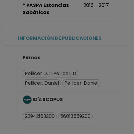
* PASPA Estancias
2016 - 2017
INVESTIGADOR
Sabáticas
ASOCIADO C TC No
Definitivo
Centro de Ciencias
Matemáticas,
INFORMACIÓN DE PUBLICACIONES
Morelia Michoacán
Desde 16-09-2011
hasta 15-03-2014
Firmas
INVESTIGADOR
ASOCIADO C TC No
Pellicer D.
Pellicer, D
Definitivo
Pellicer, Daniel
Pellicer, Daniel.
Centro de Ciencias
Matemáticas,
Morelia Michoacán
ID's SCOPUS
Desde 16-08-2011
hasta 15-09-2011
22942163200
56013559200
INVESTIGADOR
ASOCIADO C TC No