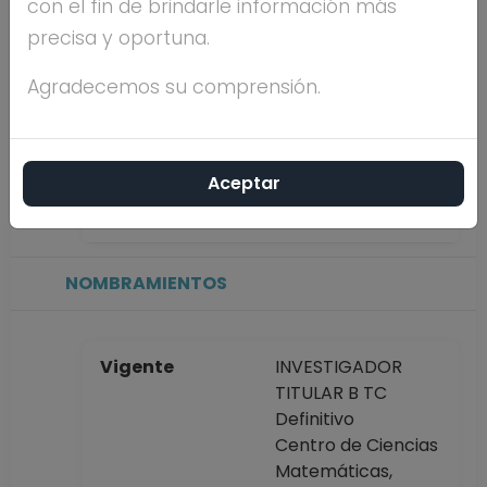
con el fin de brindarle información más
precisa y oportuna.
Máximo nivel de
POSDOCTORADO
estudios
Agradecemos su comprensión.
Antigüedad
24 años
Aceptar
académica en la
UNAM
NOMBRAMIENTOS
Vigente
INVESTIGADOR
TITULAR B TC
Definitivo
Centro de Ciencias
Matemáticas,