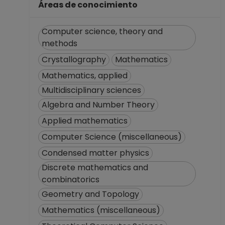
Definitivo
Áreas de conocimiento
Centro de Ciencias
Matemáticas,
Computer science, theory and
Morelia Michoacán
methods
Desde 01-08-2011
Crystallography
Mathematics
hasta 15-08-2011
INVESTIGADOR
Mathematics, applied
ASOCIADO C TC No
Multidisciplinary sciences
Definitivo
Algebra and Number Theory
Instituto de
Applied mathematics
Matemáticas
Desde 16-07-2010
Computer Science (miscellaneous)
hasta 31-07-2011
Condensed matter physics
PROFESOR
Discrete mathematics and
ASIGNATURA A TP
combinatorics
No Definitivo
Geometry and Topology
Facultad de
Ciencias
Mathematics (miscellaneous)
Desde 01-01-2008